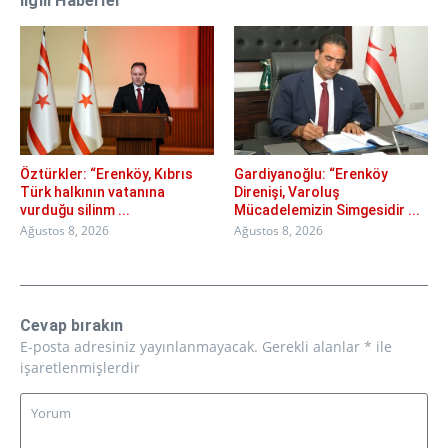
İlgili Haberler
Öztürkler: “Erenköy, Kıbrıs
Gardiyanoğlu: “Erenköy
Türk halkının vatanına
Direnişi, Varoluş
vurduğu silinm ...
Mücadelemizin Simgesidir ...
Ağustos 8, 2026
Ağustos 8, 2026
Cevap bırakın
E-posta adresiniz yayınlanmayacak.
Gerekli alanlar
*
ile
işaretlenmişlerdir