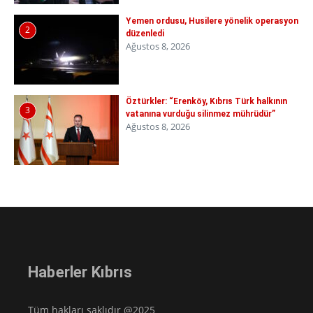
Yemen ordusu, Husilere yönelik operasyon
2
düzenledi
Ağustos 8, 2026
Öztürkler: “Erenköy, Kıbrıs Türk halkının
3
vatanına vurduğu silinmez mührüdür”
Ağustos 8, 2026
Haberler Kıbrıs
Tüm hakları saklıdır @2025