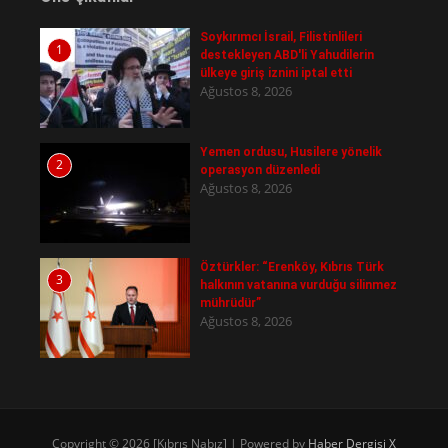
Soykırımcı İsrail, Filistinlileri
1
destekleyen ABD'li Yahudilerin
ülkeye giriş iznini iptal etti
Ağustos 8, 2026
Yemen ordusu, Husilere yönelik
2
operasyon düzenledi
Ağustos 8, 2026
Öztürkler: “Erenköy, Kıbrıs Türk
3
halkının vatanına vurduğu silinmez
mührüdür”
Ağustos 8, 2026
Copyright © 2026 [Kıbrıs Nabız] | Powered by
Haber Dergisi X