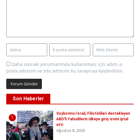
Daha sonraki yorumlarımda kullanılması için adım, e-
posta adresim ve site adresim bu tarayıcıya kaydedilsin.
Son Haberler
Soykırımcı İsrail, Filistinlileri destekleyen
1
ABD'li Yahudilerin ülkeye giriş iznini iptal
etti
Ağustos 8, 2026