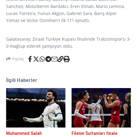
Sanchez, Abdülkerim Bardakcı, Eren Elmalı, Mario Lemina,
Lucas Torreira, Yunus Akgün, Gabriel Sara, Barış Alper
Yılmaz ve Victor Osimhen’i ilk 11’i oynattı.
Galatasaray, Ziraat Türkiye Kupası finalinde Trabzonspor’u 3-
0 mağlup ederek şampiyon oldu.
Paylaş
İlgili Haberler
Muhammed Salah
Filenin Sultanları finale