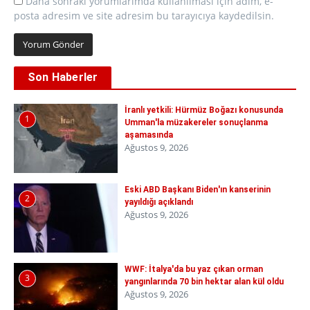
Daha sonraki yorumlarımda kullanılması için adım, e-
posta adresim ve site adresim bu tarayıcıya kaydedilsin.
Son Haberler
İranlı yetkili: Hürmüz Boğazı konusunda
1
Umman'la müzakereler sonuçlanma
aşamasında
Ağustos 9, 2026
Eski ABD Başkanı Biden'ın kanserinin
2
yayıldığı açıklandı
Ağustos 9, 2026
WWF: İtalya'da bu yaz çıkan orman
3
yangınlarında 70 bin hektar alan kül oldu
Ağustos 9, 2026