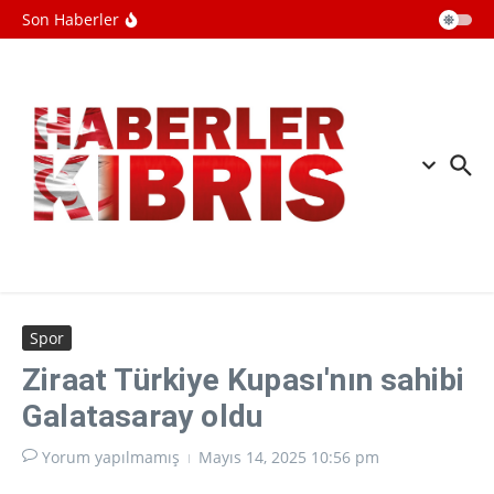
İçeriğe atla
oldu
Son Haberler
Güney Kore: Kuzey Kore, Japon Denizi
yönüne tanımlanamayan füze fırlattı
Katil İsrail, Gazze'deki ateşkesi 4
binden fazla kez ihlal etti
ABD'de New Mexico eyaletinden
Adalet Bakanlığına Epstein davası
Spor
Ziraat Türkiye Kupası'nın sahibi
Galatasaray oldu
Yorum yapılmamış
Mayıs 14, 2025
10:56 pm