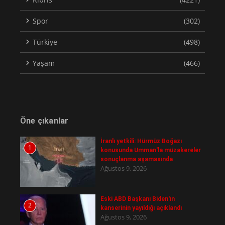
Spor
(302)
Türkiye
(498)
Yaşam
(466)
Öne çıkanlar
İranlı yetkili: Hürmüz Boğazı
1
konusunda Umman'la müzakereler
sonuçlanma aşamasında
Ağustos 9, 2026
Eski ABD Başkanı Biden'ın
2
kanserinin yayıldığı açıklandı
Ağustos 9, 2026