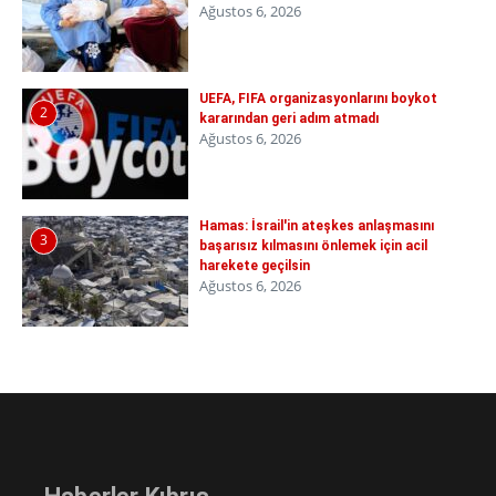
Ağustos 6, 2026
UEFA, FIFA organizasyonlarını boykot
2
kararından geri adım atmadı
Ağustos 6, 2026
Hamas: İsrail'in ateşkes anlaşmasını
3
başarısız kılmasını önlemek için acil
harekete geçilsin
Ağustos 6, 2026