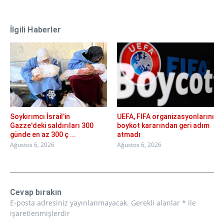
İlgili Haberler
Soykırımcı İsrail'in
UEFA, FIFA organizasyonlarını
Gazze'deki saldırıları 300
boykot kararından geri adım
günde en az 300 ç ...
atmadı
Ağustos 6, 2026
Ağustos 6, 2026
Cevap bırakın
E-posta adresiniz yayınlanmayacak.
Gerekli alanlar
*
ile
işaretlenmişlerdir