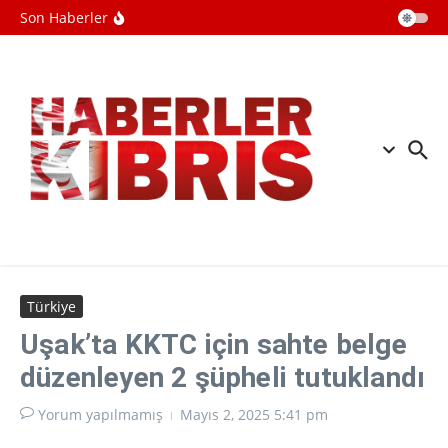
tasarlamak için kullanıldı
İçeriğe atla
Son Haberler
Pakistan Başbakanı Şerif, Mekke Ortak
Savunma Anlaşması'nı imzalamaktan
onur duyduğunu belirtti
SpaceX roket enkazının çarptığı
Ay'ın görüntüleri paylaşıldı
Ebola salgını büyüyor: Virüs
mutasyona uğramış olabilir
Türkiye
Uşak’ta KKTC için sahte belge
düzenleyen 2 şüpheli tutuklandı
Yorum yapılmamış
Mayıs 2, 2025
5:41 pm