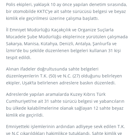
Polis ekipleri, yaklaşık 10 ay önce yapılan denetim sırasında,
bir otomobilde KKTC’ye ait sahte sürücüsü belgesi ve beyaz
kimlik ele geçirilmesi üzerine çalışma başlattı.
İl Emniyet Müdürlüğü Kaçakçılık ve Organize Suçlarla
Mücadele Şube Müdürlüğü ekiplerince yürütülen çalışmada
Sakarya, Manisa, Kütahya, Denizli, Antalya, Şanlıurfa ve
İzmir’de bu şekilde düzenlenen belgeleri kullanan 31 kişi
tespit edildi.
Alınan ifadeler doğrultusunda sahte belgeleri
düzenleyenlerin T.K. (50) ve N.C. (27) olduğunu belirleyen
ekipler, Uşak’ta belirlenen adreslere baskın düzenledi.
Adreslerde yapılan aramalarda Kuzey Kıbrıs Türk
Cumhuriyeti’ne ait 31 sahte sürücü belgesi ve yabancıların
bu ülkede kalabilmelerine olanak sağlayan 12 sahte beyaz
kimlik ele geçirildi.
Emniyetteki işlemlerinin ardından adliyeye sevk edilen T.K.
ve N.C çıkarıldıkları hakimlikçe tutuklandı. Sahte kimlik ve