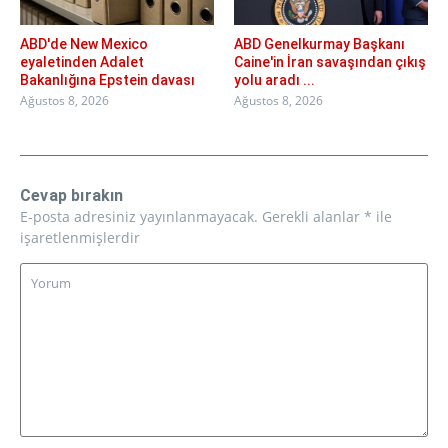
ABD'de New Mexico
ABD Genelkurmay Başkanı
eyaletinden Adalet
Caine'in İran savaşından çıkış
Bakanlığına Epstein davası
yolu aradı ...
Ağustos 8, 2026
Ağustos 8, 2026
Cevap bırakın
E-posta adresiniz yayınlanmayacak.
Gerekli alanlar
*
ile
işaretlenmişlerdir