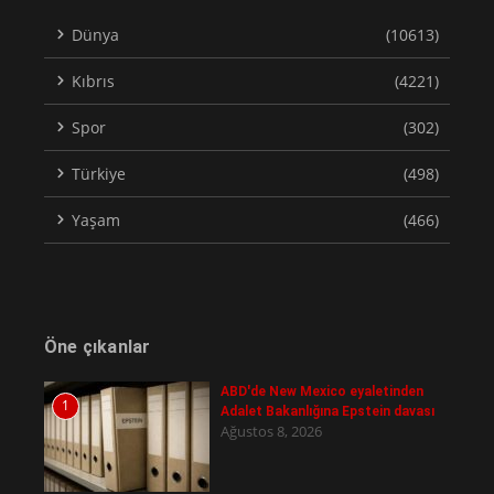
Dünya
(10613)
Kıbrıs
(4221)
Spor
(302)
Türkiye
(498)
Yaşam
(466)
Öne çıkanlar
ABD'de New Mexico eyaletinden
1
Adalet Bakanlığına Epstein davası
Ağustos 8, 2026