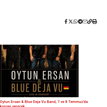
Oytun Ersan & Blue Deja Vu Band, 7 ve 8 Temmuz’da
konser verecek