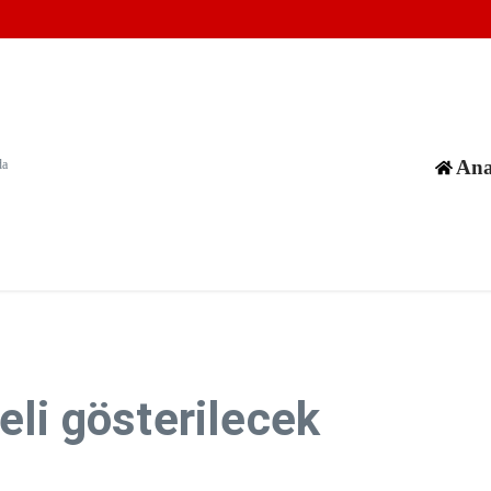
ramış olabilir
ı gözlüklerini yasaklıyor
aya karşı sözlü savunma şartı getirildi
Ana
da
eli gösterilecek