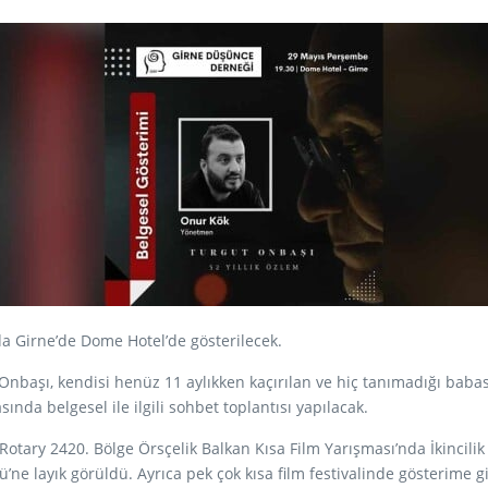
da Girne’de Dome Hotel’de gösterilecek.
başı, kendisi henüz 11 aylıkken kaçırılan ve hiç tanımadığı babası 
nda belgesel ile ilgili sohbet toplantısı yapılacak.
tary 2420. Bölge Örsçelik Balkan Kısa Film Yarışması’nda İkincilik 
ne layık görüldü. Ayrıca pek çok kısa film festivalinde gösterime gir