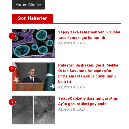
Son Haberler
Yapay zeka tamamen yeni virüsler
1
tasarlamak için kullanıldı
Ağustos 8, 2026
Pakistan Başbakanı Şerif, Mekke
2
Ortak Savunma Anlaşması'nı
imzalamaktan onur duyduğunu
belirtti
Ağustos 8, 2026
SpaceX roket enkazının çarptığı
3
Ay'ın görüntüleri paylaşıldı
Ağustos 8, 2026