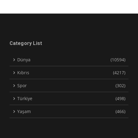
Category List
Dünya
(10594)
Kıbrıs
(4217)
Spor
(302)
Türkiye
(498)
Yaşam
(466)