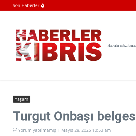
İçeriğe atla
Son Haberler
Ebola salgını büyüyor: Virüs mutasyona uğ
Mekanlar gizlilik endişesiyle Meta'nın akıll
Danimarka'da okullara yapay zeka ile kopy
Haberin nabzı bura
Yaşam
Turgut Onbaşı belges
Yorum yapılmamış
Mayıs 28, 2025
10:53 am