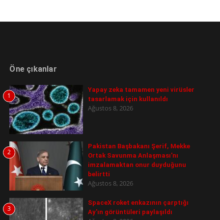
Öne çıkanlar
Yapay zeka tamamen yeni virüsler
1
tasarlamak için kullanıldı
Ağustos 8, 2026
Pakistan Başbakanı Şerif, Mekke
2
Ortak Savunma Anlaşması'nı
imzalamaktan onur duyduğunu
belirtti
Ağustos 8, 2026
SpaceX roket enkazının çarptığı
3
Ay'ın görüntüleri paylaşıldı