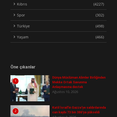
Kıbrıs
(4227)
Spor
(302)
Türkiye
(498)
Yaşam
(466)
Öne çıkanlar
Dünya Müslüman Alimler Birliğinden
1
Mekke Ortak Savunma
Anlaşmasına destek
Ağustos 10, 2026
Katil İsrail'in Gazze'ye saldırılarında
2
can kaybı 73 bin 386'ya yükseldi
Ağustos 9, 2026