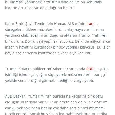
bulunması yönündeki arzusunu yineledi ve bu konudaki
kararın artık Tahran’da olduğunu belirtti.
Katar Emiri Şeyh Temim bin Hamad Al Sani’nin
İran
ile
süregelen nükleer müzakerelerde anlaşmaya varılmasına
yardımcı olabileceğini umduğunu aktaran Trump, “Tehlikeli
bir durum. Doğru şeyi yapmak istiyoruz. Belki de milyonlarca
insanın hayatını kurtaracak bir şey yapmak istiyoruz. Bu işler
böyle başlar sonra kontrolden çıkar.” diye konuştu.
Trump, Katar’ın nükleer müzakereler sırasında
ABD
ile yakın
işbirliği içinde çalıştığını söyleyerek, müzakerelerin barışçıl
şekilde sona erdiğini görmek istediğine vurgu yaptı.
ABD Başkanı, “Umarım İran burada ne kadar iyi bir dostu
olduğunun farkına varır. Bir anlamda ben de iyi bir dostum
çünkü pek çok insan benim çok daha sert bir yol izlememi
tercih ederdi. Ancak bu yoldan kaçınabilirsek bunun harika