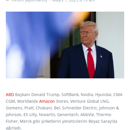
ABD
Başkanı Donald Trump, SoftBank, Nvidia, Hyundai, CMA
CGM, Worldwide
Amazon
Stores, Venture Global LNG,
Siemens, Pratt, Chobani, Bel, Schneider Electric, Johnson &
Johnson, Eli Lilly, Novartis, Genentech, AbbVie, Thermo
Fisher, Merck gibi şirketlerin yöneticilerini Beyaz Saray’da
ağırladı.