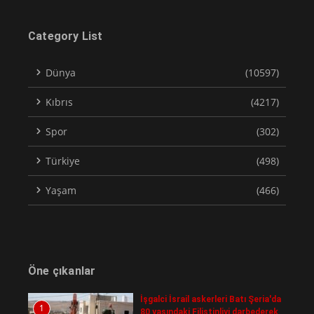
Category List
Dünya
(10597)
Kıbrıs
(4217)
Spor
(302)
Türkiye
(498)
Yaşam
(466)
Öne çıkanlar
İşgalci İsrail askerleri Batı Şeria'da
1
80 yaşındaki Filistinliyi darbederek