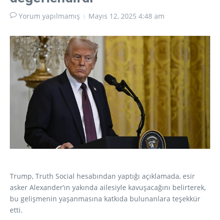
Yorum yapılmamış
Mayıs 12, 2025
4:48 am
Trump, Truth Social hesabından yaptığı açıklamada, esir
asker Alexander’ın yakında ailesiyle kavuşacağını belirterek,
bu gelişmenin yaşanmasına katkıda bulunanlara teşekkür
etti.