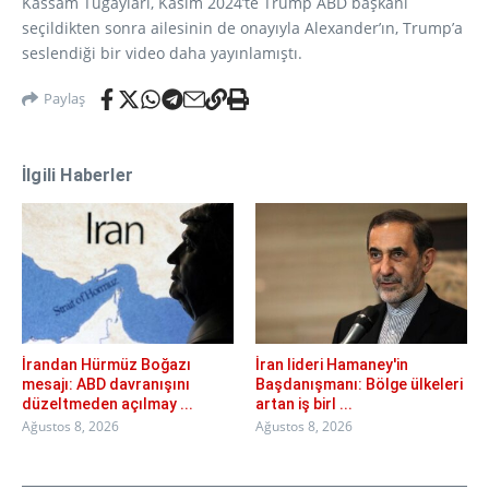
Kassam Tugayları, Kasım 2024’te Trump ABD başkanı
seçildikten sonra ailesinin de onayıyla Alexander’ın, Trump’a
seslendiği bir video daha yayınlamıştı.
Paylaş
İlgili Haberler
İrandan Hürmüz Boğazı
İran lideri Hamaney'in
mesajı: ABD davranışını
Başdanışmanı: Bölge ülkeleri
düzeltmeden açılmay ...
artan iş birl ...
Ağustos 8, 2026
Ağustos 8, 2026