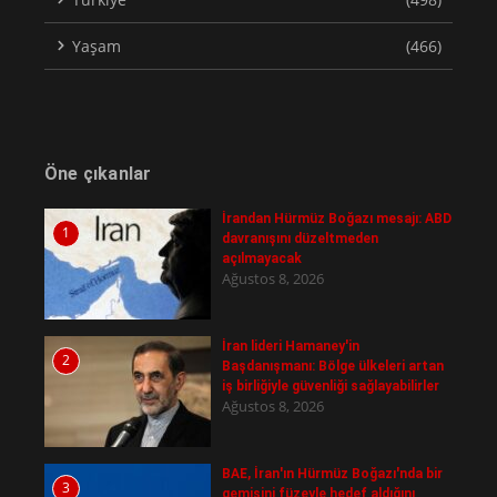
Yaşam
(466)
Öne çıkanlar
İrandan Hürmüz Boğazı mesajı: ABD
1
davranışını düzeltmeden
açılmayacak
Ağustos 8, 2026
İran lideri Hamaney'in
2
Başdanışmanı: Bölge ülkeleri artan
iş birliğiyle güvenliği sağlayabilirler
Ağustos 8, 2026
BAE, İran'ın Hürmüz Boğazı'nda bir
3
gemisini füzeyle hedef aldığını