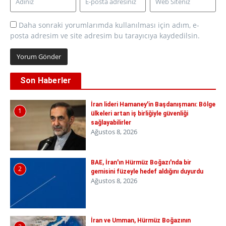
Daha sonraki yorumlarımda kullanılması için adım, e-
posta adresim ve site adresim bu tarayıcıya kaydedilsin.
Son Haberler
İran lideri Hamaney'in Başdanışmanı: Bölge
1
ülkeleri artan iş birliğiyle güvenliği
sağlayabilirler
Ağustos 8, 2026
BAE, İran'ın Hürmüz Boğazı'nda bir
2
gemisini füzeyle hedef aldığını duyurdu
Ağustos 8, 2026
İran ve Umman, Hürmüz Boğazının