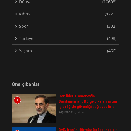
Dünya
(10608)
Kıbrıs
(4221)
Spor
(302)
Türkiye
(498)
Yaşam
(466)
Öne çıkanlar
İran lideri Hamaney'in
1
Başdanışmanı: Bölge ülkeleri artan
iş birliğiyle güvenliği sağlayabilirler
Ağustos 8, 2026
BAE, İran'ın Hürmüz Boğazı'nda bir