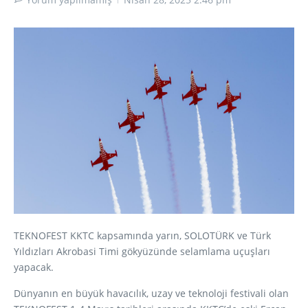
TEKNOFEST KKTC kapsamında yarın, SOLOTÜRK ve Türk
Yıldızları Akrobasi Timi gökyüzünde selamlama uçuşları
yapacak.
Dünyanın en büyük havacılık, uzay ve teknoloji festivali olan