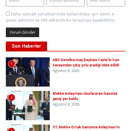
Daha sonraki yorumlarımda kullanılması için adım, e-
posta adresim ve site adresim bu tarayıcıya kaydedilsin.
Son Haberler
ABD Genelkurmay Başkanı Caine'in İran
1
savaşından çıkış yolu aradığı iddia edildi
Ağustos 8, 2026
Mekke Anlaşması uluslararası basında
2
geniş yer buldu
Ağustos 8, 2026
İİT, Mekke Ortak Savunma Anlaşması'nı
3