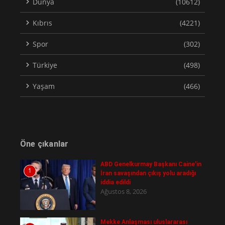
Dünya
(10612)
Kıbrıs
(4221)
Spor
(302)
Türkiye
(498)
Yaşam
(466)
Öne çıkanlar
ABD Genelkurmay Başkanı Caine'in
1
İran savaşından çıkış yolu aradığı
iddia edildi
Ağustos 8, 2026
Mekke Anlaşması uluslararası