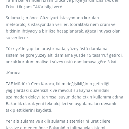
Tarım Dairesinden Ertan Uluca ve proje yardımcısı TAE’den
Erkut Uluçam TAK’a bilgi verdi.
Sulama için önce Güzelyurt İstasyonuna kurulan
meteorolojik istasyondan veriler, topraktaki nem oranı ve
bitkinin ihtiyacıyla birlikte hesaplanarak, ağaca ihtiyacı olan
su verilecek.
Türkiye’de yapılan araştırmada, yüzey üstü damlama
sistemine göre yüzey altı damlama yüzde 15 tasarruf getirdi,
ancak kurulum maliyeti yüzey üstü damlamaya göre 3 kat.
-Karaca
TAE Müdürü Cem Karaca, iklim değişikliğinin getirdiği
yağışlardaki düzensizlik ve mevcut su kaynaklarındaki
azalmadan dolayı, tarımsal suyun daha etkin kullanımı adına
Bakanlık olarak yeni teknolojileri ve uygulamaları devamlı
takip ettiklerini kaydetti.
Yer altı sulama ve akıllı sulama sistemlerini üreticilere
tavsiye etmeden önce Bakanlığın talimatıyla sistemi