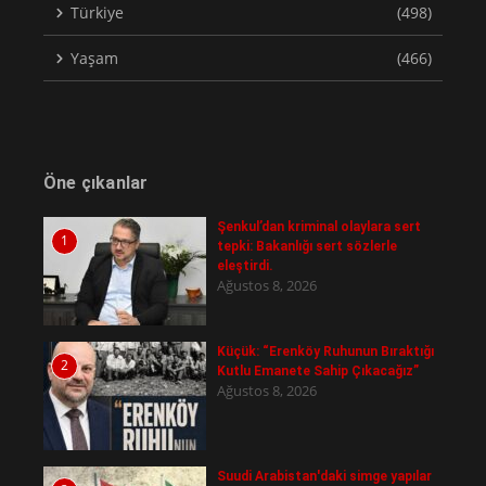
Türkiye
(498)
Yaşam
(466)
Öne çıkanlar
Şenkul’dan kriminal olaylara sert
1
tepki: Bakanlığı sert sözlerle
eleştirdi.
Ağustos 8, 2026
Küçük: “Erenköy Ruhunun Bıraktığı
2
Kutlu Emanete Sahip Çıkacağız”
Ağustos 8, 2026
Suudi Arabistan'daki simge yapılar