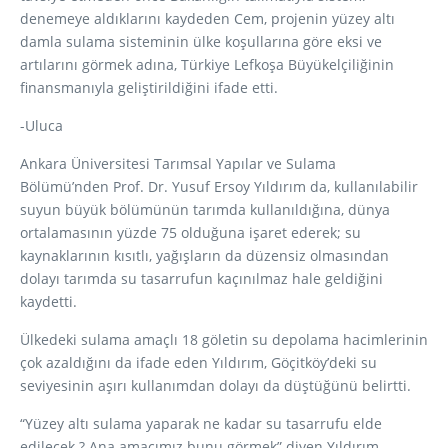
denemeye aldıklarını kaydeden Cem, projenin yüzey altı
damla sulama sisteminin ülke koşullarına göre eksi ve
artılarını görmek adına, Türkiye Lefkoşa Büyükelçiliğinin
finansmanıyla geliştirildiğini ifade etti.
-Uluca
Ankara Üniversitesi Tarımsal Yapılar ve Sulama
Bölümü’nden Prof. Dr. Yusuf Ersoy Yıldırım da, kullanılabilir
suyun büyük bölümünün tarımda kullanıldığına, dünya
ortalamasının yüzde 75 olduğuna işaret ederek; su
kaynaklarının kısıtlı, yağışların da düzensiz olmasından
dolayı tarımda su tasarrufun kaçınılmaz hale geldiğini
kaydetti.
Ülkedeki sulama amaçlı 18 göletin su depolama hacimlerinin
çok azaldığını da ifade eden Yıldırım, Göçitköy’deki su
seviyesinin aşırı kullanımdan dolayı da düştüğünü belirtti.
“Yüzey altı sulama yaparak ne kadar su tasarrufu elde
edilecek ? Ana amacımız bunu görmek” diyen Yıldırım,