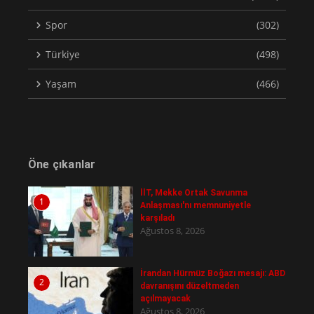
Spor
(302)
Türkiye
(498)
Yaşam
(466)
Öne çıkanlar
İİT, Mekke Ortak Savunma
1
Anlaşması'nı memnuniyetle
karşıladı
Ağustos 8, 2026
İrandan Hürmüz Boğazı mesajı: ABD
2
davranışını düzeltmeden
açılmayacak
Ağustos 8, 2026