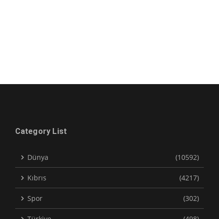
Category List
Dünya
(10592)
Kıbrıs
(4217)
Spor
(302)
Türkiye
(498)