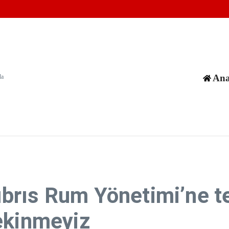
aya karşı sözlü savunma şartı getirildi
 İsrailliler, topraktan sonra evlere de el koyuyor
kman’ı Son Yolculuğuna Uğurluyor
Ana
da
rıs Rum Yönetimi’ne te
ekinmeyiz