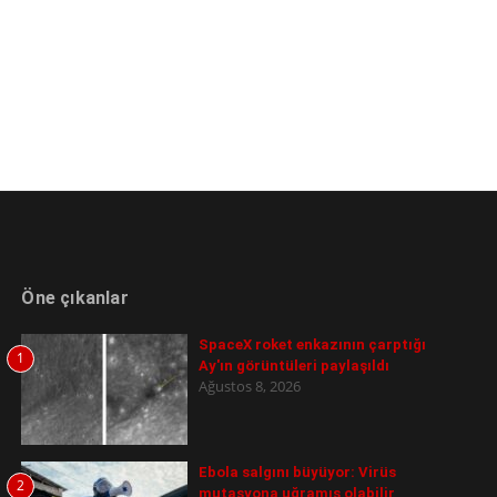
Öne çıkanlar
SpaceX roket enkazının çarptığı
1
Ay'ın görüntüleri paylaşıldı
Ağustos 8, 2026
Ebola salgını büyüyor: Virüs
2
mutasyona uğramış olabilir