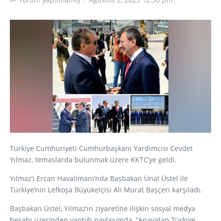
Türkiye Cumhuriyeti Cumhurbaşkanı Yardımcısı Cevdet
Yılmaz, temaslarda bulunmak üzere KKTC’ye geldi.
Yılmaz’ı Ercan Havalimanı’nda Başbakan Ünal Üstel ile
Türkiye’nin Lefkoşa Büyükelçisi Ali Murat Başçeri karşıladı.
Başbakan Üstel, Yılmaz’ın ziyaretine ilişkin sosyal medya
hesabı üzerinden yaptığı paylaşımda, “Anavatan Türkiye