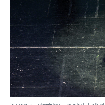
Tedavi gördüğü hastanede hayatını kaybeden Türkiye Büyük Mi