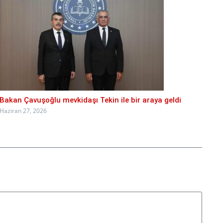
Bakan Çavuşoğlu mevkidaşı Tekin ile bir araya geldi
Haziran 27, 2026