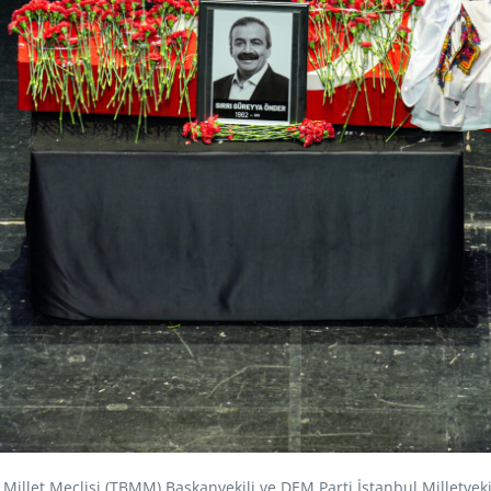
llet Meclisi (TBMM) Başkanvekili ve DEM Parti İstanbul Milletvekil