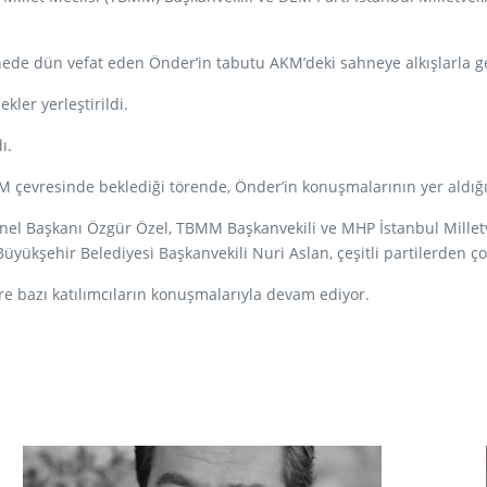
ede dün vefat eden Önder’in tabutu AKM’deki sahneye alkışlarla get
kler yerleştirildi.
ı.
 çevresinde beklediği törende, Önder’in konuşmalarının yer aldığı 
l Başkanı Özgür Özel, TBMM Başkanvekili ve MHP İstanbul Milletvek
üyükşehir Belediyesi Başkanvekili Nuri Aslan, çeşitli partilerden çok
e bazı katılımcıların konuşmalarıyla devam ediyor.