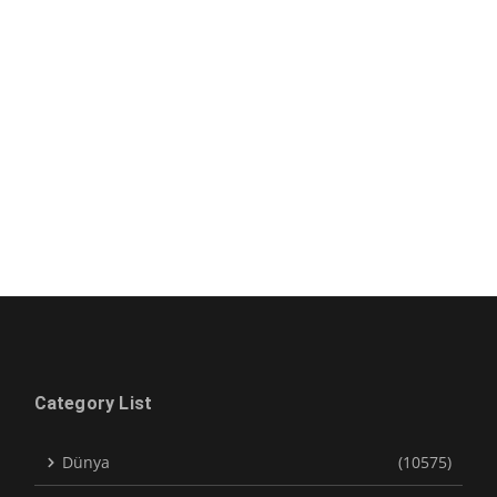
Category List
Dünya
(10575)