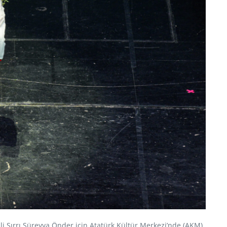
i Sırrı Süreyya Önder için Atatürk Kültür Merkezi’nde (AKM)