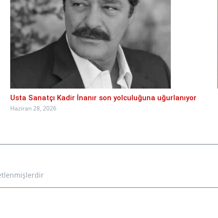
Usta Sanatçı Kadir İnanır son yolculuğuna uğurlanıyor
Haziran 28, 2026
etlenmişlerdir