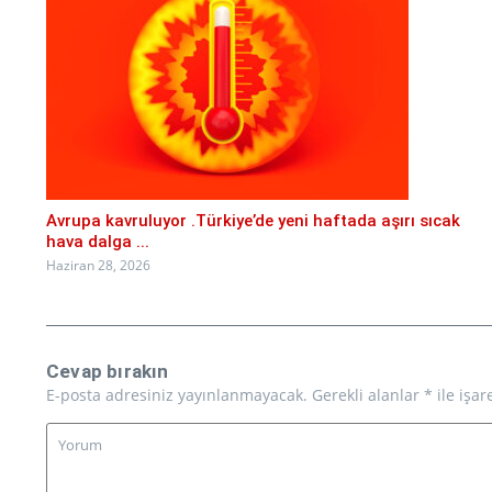
Avrupa kavruluyor .Türkiye’de yeni haftada aşırı sıcak
hava dalga ...
Haziran 28, 2026
Cevap bırakın
E-posta adresiniz yayınlanmayacak.
Gerekli alanlar
*
ile işar