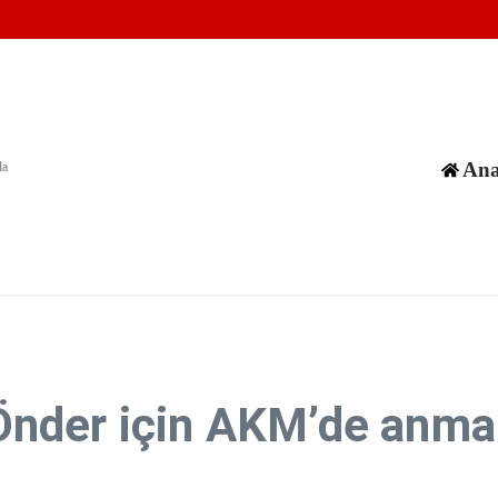
an hedeflerine saldırı düzenlendi
yıkılan 8 binanın enkazında 170 cenaze olduğu değerlendiriliyor
in karıştığı olayların sayısı 1380'i aştı
Ana
da
nder için AKM’de anma 