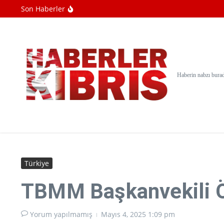
İçeriğe atla
Son Haberler
İran basını: Hürmüz Boğazı girişinde düşm
Gazze'de soykırımcı İsrail saldırılarında 
BM: Filistin topraklarını gasbeden İsrailliler
Haberin nabzı bura
Türkiye
TBMM Başkanvekili Ö
Yorum yapılmamış
Mayıs 4, 2025
1:09 pm