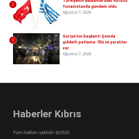
Türkiyenin Balkanlardaki nüfuzu
2
Yunanistanda gündem oldu
Ağustos 7, 2026
Suriye'nin başkenti Şamda
3
şiddetli patlama: Ölü ve yaralılar
var
Ağustos 7, 2026
Haberler Kıbrıs
Tüm hakları saklıdır @2025