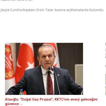
an çıkışta Cumhurbaşkanı Ersin Tatar basına açıklamalarda bulundu.
Ataoğlu: “Doğal Gaz Projesi”, KKTC’nin enerji geleceğini
güvence ...