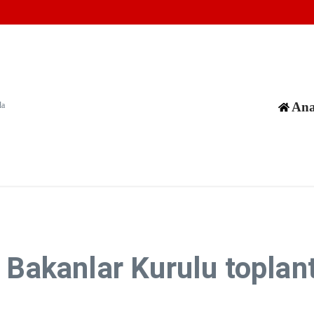
ularak öldürüldü
ırılarının en tehlikeli aşamasıyla karşı karşıya
 Kampı'na baskın düzenledi
Ana
da
 Bakanlar Kurulu toplant