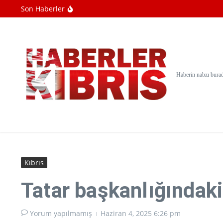
İçeriğe atla
Son Haberler
Sosyal medya fenomeni canlı yayında vur
Filistin Dışişleri Bakanı: Kudüs, İsrail sald
İşgalci İsrail askerleri, Kalendiya Mülteci
Haberin nabzı bura
Kıbrıs
Tatar başkanlığındaki
Yorum yapılmamış
Haziran 4, 2025
6:26 pm