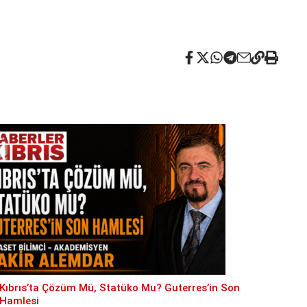
Kıbrıs’ta Çözüm Mü, Statüko Mu? Guterres’in Son
Hamlesi