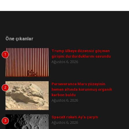
Öne çıkanlar
Trump ülkeye düzensiz göçmen
1
girişini durdurduklarını savundu
Ağustos 6, 2026
Perseverance Mars yüzeyinin
2
hemen altında korunmuş organik
karbon buldu
Ağustos 6, 2026
SpaceX roketi Ay'a çarptı
3
Ağustos 6, 2026