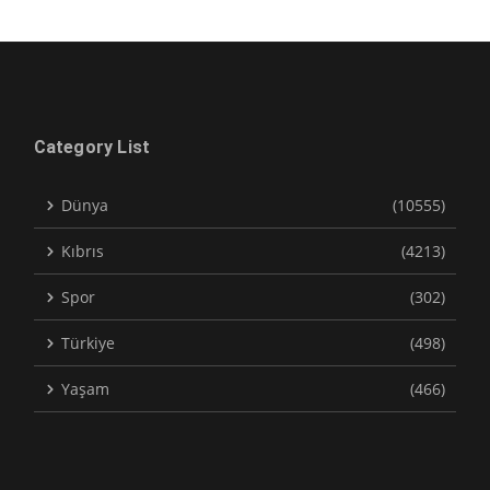
Category List
Dünya
(10555)
Kıbrıs
(4213)
Spor
(302)
Türkiye
(498)
Yaşam
(466)