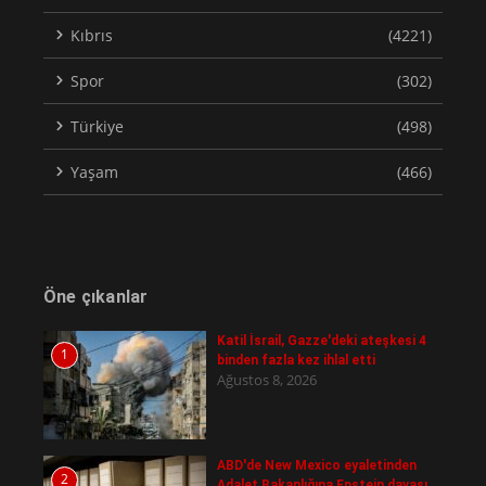
Kıbrıs
(4221)
Spor
(302)
Türkiye
(498)
Yaşam
(466)
Öne çıkanlar
Katil İsrail, Gazze'deki ateşkesi 4
1
binden fazla kez ihlal etti
Ağustos 8, 2026
ABD'de New Mexico eyaletinden
2
Adalet Bakanlığına Epstein davası