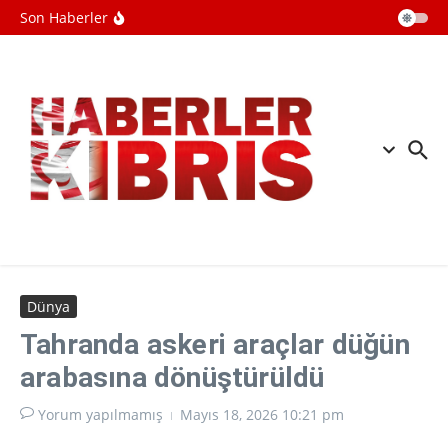
İçeriğe atla
Mekke Anlaşması uluslararası
Son Haberler
basında geniş yer buldu
İİT, Mekke Ortak Savunma
Anlaşması'nı memnuniyetle karşıladı
İrandan Hürmüz Boğazı mesajı: ABD
davranışını düzeltmeden
açılmayacak
Dünya
Tahranda askeri araçlar düğün
arabasına dönüştürüldü
Yorum yapılmamış
Mayıs 18, 2026
10:21 pm