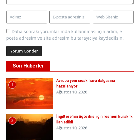
Daha sonraki yorumlarımda kullanılması için adım, e-
posta adresim ve site adresim bu tarayıcıya kaydedilsin.
Son Haberler
Avrupa yeni sıcak hava dalgasına
1
hazırlanıyor
Ağustos 10, 2026
İngiltere'nin üçte ikisi için resmen kuraklık
2
ilan edildi
Ağustos 10, 2026