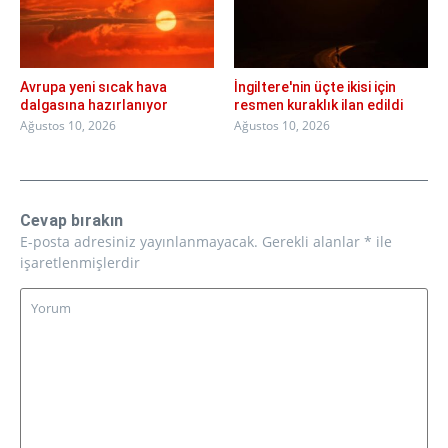
Avrupa yeni sıcak hava
İngiltere'nin üçte ikisi için
dalgasına hazırlanıyor
resmen kuraklık ilan edildi
Ağustos 10, 2026
Ağustos 10, 2026
Cevap bırakın
E-posta adresiniz yayınlanmayacak.
Gerekli alanlar
*
ile
işaretlenmişlerdir