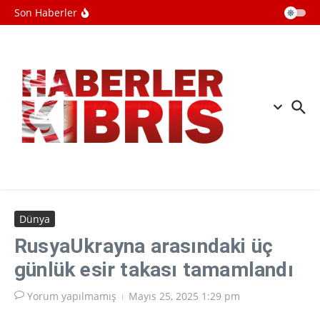
İçeriğe atla
Universal Bank Kurucusu Şemsi
Son Haberler
Kazım Erkman’ı Son Yolculuğuna
Uğurluyor
Suudi Arabistan Savunma Bakanı:
Mekke Savunma Anlaşması, bölgenin
ve dünyanın güvenliğine katkı sağlıyor
FAA yüzlerce Boeing 737 Max
uçağında çatlak incelemesi istedi
Dünya
RusyaUkrayna arasındaki üç
günlük esir takası tamamlandı
Yorum yapılmamış
Mayıs 25, 2025
1:29 pm