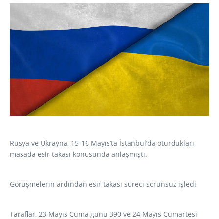
Rusya ve Ukrayna, 15-16 Mayıs’ta İstanbul’da oturdukları
masada esir takası konusunda anlaşmıştı.
Görüşmelerin ardından esir takası süreci sorunsuz işledi.
Taraflar, 23 Mayıs Cuma günü 390 ve 24 Mayıs Cumartesi