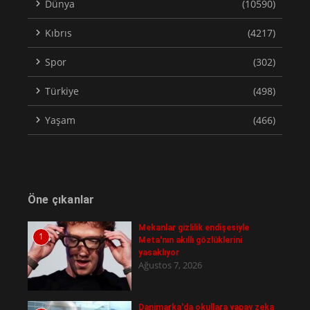
Dünya
(10590)
Kıbrıs
(4217)
Spor
(302)
Türkiye
(498)
Yaşam
(466)
Öne çıkanlar
Mekanlar gizlilik endişesiyle
1
Meta'nın akıllı gözlüklerini
yasaklıyor
Ağustos 7, 2026
Danimarka'da okullara yapay zeka