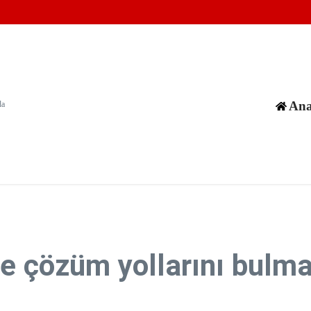
m görüyor
nelik tehditler sona erene kadar kapalı kalacağını söyledi
urdurduklarını savundu
Ana
da
ne çözüm yollarını bulma