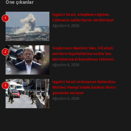
Öne çıkanlar
İşgalci İsrail, ateşkese rağmen
1
Lübnan'a saldırılarını sürdürüyor
Ağustos 6, 2026
Soykırımcı BenGvir'den, Filistinli
2
esirlerin kıyafetlerine ve Kur'anı
Kerimlerine el konulması talimatı
Ağustos 6, 2026
İşgalci İsrail ordusunun Kalendiya
3
Mülteci Kampı'ndaki baskını ikinci
gününde sürüyor
Ağustos 6, 2026