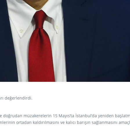
ı değerlendirdi.
ve doğrudan müzakerelerin 15 Mayıs’ta İstanbul’da yeniden başlatma
rinin ortadan kaldırılmasını ve kalıcı barışın sağlanmasını amaçla