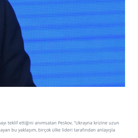
yı teklif ettiğini anımsatan Peskov, “Ukrayna krizine uzun
yan bu yaklaşım, birçok ülke lideri tarafından anlayışla