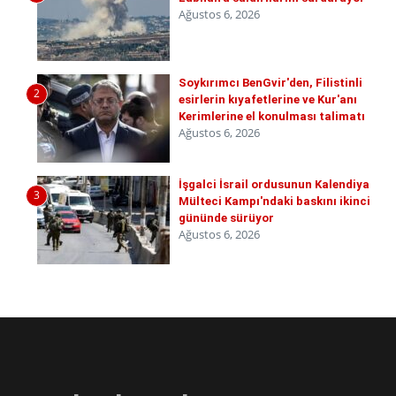
Ağustos 6, 2026
Soykırımcı BenGvir'den, Filistinli
2
esirlerin kıyafetlerine ve Kur'anı
Kerimlerine el konulması talimatı
Ağustos 6, 2026
İşgalci İsrail ordusunun Kalendiya
3
Mülteci Kampı'ndaki baskını ikinci
gününde sürüyor
Ağustos 6, 2026