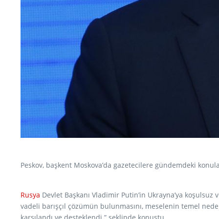
Peskov, başkent Moskova’da gazetecilere gündemdeki konular
Rusya
Devlet Başkanı Vladimir Putin’in Ukrayna’ya koşulsuz 
vadeli barışçıl çözümün bulunmasını, meselenin temel nedenle
karşılandı ve desteklendi.” şeklinde konuştu.