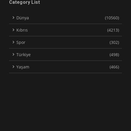
Category List
Dünya
(10560)
Kıbrıs
(4213)
Spor
(302)
Türkiye
(498)
Yaşam
(466)