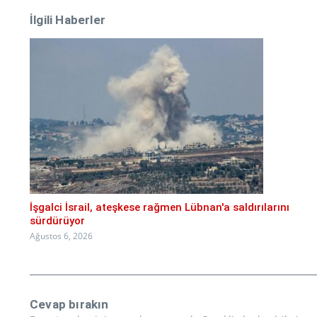
İlgili Haberler
İşgalci İsrail, ateşkese rağmen Lübnan'a saldırılarını
sürdürüyor
Ağustos 6, 2026
Cevap bırakın