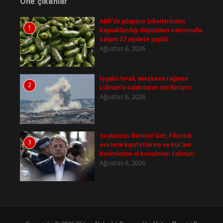
Öne çıkanlar
ABD'de jalapeno biberlerinden
1
kaynaklandığı düşünülen salmonella
salgını 27 eyalete yayıldı
Ağustos 6, 2026
İşgalci İsrail, ateşkese rağmen
2
Lübnan'a saldırılarını sürdürüyor
Ağustos 6, 2026
Soykırımcı BenGvir'den, Filistinli
3
esirlerin kıyafetlerine ve Kur'anı
Kerimlerine el konulması talimatı
Ağustos 6, 2026