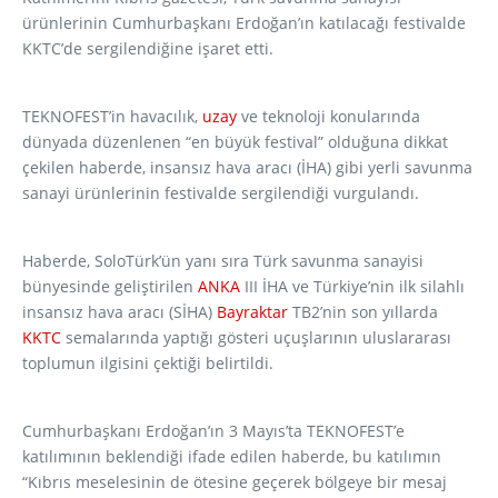
ürünlerinin Cumhurbaşkanı Erdoğan’ın katılacağı festivalde
KKTC’de sergilendiğine işaret etti.
TEKNOFEST’in havacılık,
uzay
ve teknoloji konularında
dünyada düzenlenen “en büyük festival” olduğuna dikkat
çekilen haberde, insansız hava aracı (İHA) gibi yerli savunma
sanayi ürünlerinin festivalde sergilendiği vurgulandı.
Haberde, SoloTürk’ün yanı sıra Türk savunma sanayisi
bünyesinde geliştirilen
ANKA
III İHA ve Türkiye’nin ilk silahlı
insansız hava aracı (SİHA)
Bayraktar
TB2’nin son yıllarda
KKTC
semalarında yaptığı gösteri uçuşlarının uluslararası
toplumun ilgisini çektiği belirtildi.
Cumhurbaşkanı Erdoğan’ın 3 Mayıs’ta TEKNOFEST’e
katılımının beklendiği ifade edilen haberde, bu katılımın
“Kıbrıs meselesinin de ötesine geçerek bölgeye bir mesaj