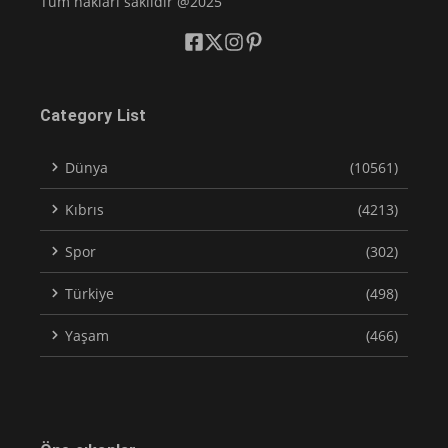
Tüm hakları saklıdır @2025
Category List
Dünya
(10561)
Kıbrıs
(4213)
Spor
(302)
Türkiye
(498)
Yaşam
(466)