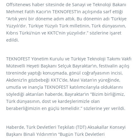
Offsitenews haber sitesinde de Sanayi ve Teknoloji Bakanı
Mehmet Fatih Kacır’ın TEKNOFEST’in açılışında sarf ettiği
“Artık yeni bir döneme adım attık. Bu dönemin adı ‘Türkiye
Yüzyılı’dır. Türkiye Yüzyılı Türk milletinin, Türk dünyasının,
Kıbrıs Türkü’nün ve KKTC’nin yüzyılıdır.” sözlerine işaret
edildi.
TEKNOFEST Yönetim Kurulu ve Türkiye Teknoloji Takımı Vakfı
Mütevelli Heyeti Başkanı Selçuk Bayraktar’ın, festivalin açılış
töreninde yaptığı konuşmada, gönül coğrafyasının incisi,
Akdeniz’in gözbebeği KKTC’de, Mavi Vatan’ın yüreğinde,
umutla ve inançla TEKNOFEST katılımcılarıyla olduklarını
söylediği aktarılan haberde, Bayraktar’ın “Bizim birliğimiz,
Türk dünyasının, dost ve kardeşlerimizle olan
beraberliğimizin en güçlü temelidir.” sözlerine yer verildi.
Haberde, Türk Devletleri Teşkilatı (TDT) Aksakallar Konseyi
Başkanı Binali Yıldırım’ın “Bugün Türk Devletleri