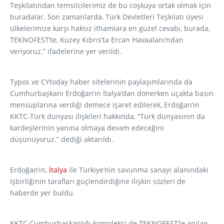
Teşkilatından temsilcilerimiz de bu coşkuya ortak olmak için
buradalar. Son zamanlarda, Türk Devletleri Teşkilatı üyesi
ülkelerimize karşı haksız ithamlara en güzel cevabı, burada,
TEKNOFEST’te, Kuzey Kıbrıs’ta Ercan Havaalanı’ndan
veriyoruz.” ifadelerine yer verildi.
Typos ve CYtoday haber sitelerinin paylaşımlarında da
Cumhurbaşkanı Erdoğan’ın İtalya’dan dönerken uçakta basın
mensuplarına verdiği demece işaret edilerek, Erdoğan’ın
KKTC-Türk dünyası ilişkileri hakkında, “Türk dünyasının da
kardeşlerinin yanına olmaya devam edeceğini
düşünüyoruz.” dediği aktarıldı.
Erdoğan’ın,
İtalya
ile Türkiye’nin savunma sanayi alanındaki
işbirliğinin tarafları güçlendirdiğine ilişkin sözleri de
haberde yer buldu.
KKTC Cumhurbaşkanlığı kompleksi de TEKNOFEST’le anılan