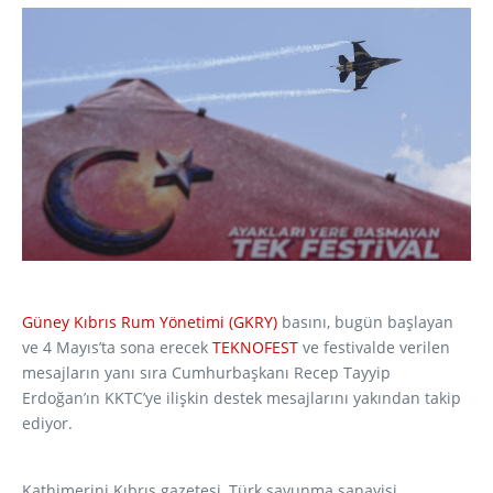
Güney Kıbrıs Rum Yönetimi (GKRY)
basını, bugün başlayan
ve 4 Mayıs’ta sona erecek
TEKNOFEST
ve festivalde verilen
mesajların yanı sıra Cumhurbaşkanı Recep Tayyip
Erdoğan’ın KKTC’ye ilişkin destek mesajlarını yakından takip
ediyor.
Kathimerini Kıbrıs gazetesi, Türk savunma sanayisi