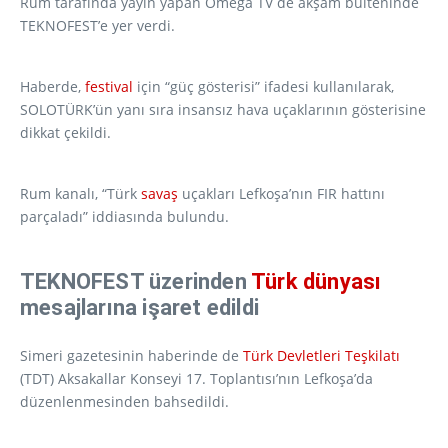
Rum tarafında yayın yapan Omega TV de akşam bülteninde
TEKNOFEST’e yer verdi.
Haberde,
festival
için “güç gösterisi” ifadesi kullanılarak,
SOLOTÜRK’ün yanı sıra insansız hava uçaklarının gösterisine
dikkat çekildi.
Rum kanalı, “Türk
savaş
uçakları Lefkoşa’nın FIR hattını
parçaladı” iddiasında bulundu.
TEKNOFEST üzerinden
Türk dünyası
mesajlarına işaret edildi
Simeri gazetesinin haberinde de
Türk Devletleri Teşkilatı
(TDT) Aksakallar Konseyi 17. Toplantısı’nın Lefkoşa’da
düzenlenmesinden bahsedildi.