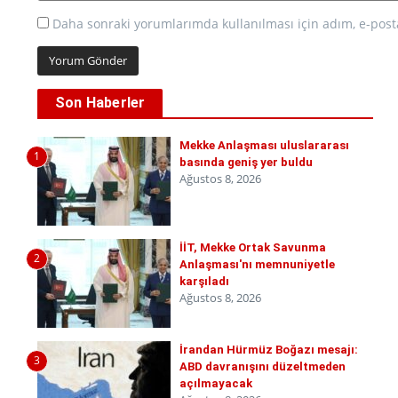
Daha sonraki yorumlarımda kullanılması için adım, e-posta
Son Haberler
Mekke Anlaşması uluslararası
1
basında geniş yer buldu
Ağustos 8, 2026
İİT, Mekke Ortak Savunma
2
Anlaşması'nı memnuniyetle
karşıladı
Ağustos 8, 2026
İrandan Hürmüz Boğazı mesajı:
3
ABD davranışını düzeltmeden
açılmayacak