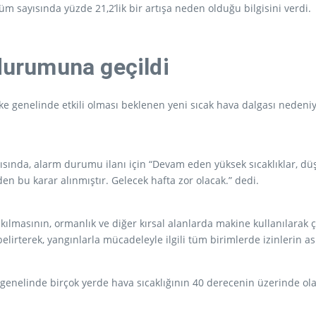
üm sayısında yüzde 21,2’lik bir artışa neden olduğu bilgisini verdi.
 durumuna geçildi
ke genelinde etkili olması beklenen yeni sıcak hava dalgası nedeni
ntısında, alarm durumu ilanı için “Devam eden yüksek sıcaklıklar,
nden bu karar alınmıştır. Gelecek hafta zor olacak.” dedi.
kılmasının, ormanlık ve diğer kırsal alanlarda makine kullanılarak 
lirterek, yangınlarla mücadeleyle ilgili tüm birimlerde izinlerin askı
 genelinde birçok yerde hava sıcaklığının 40 derecenin üzerinde olac