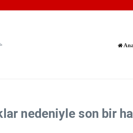
ülkeleri artan iş birliğiyle güvenliği sağlayabilirler
ni füzeyle hedef aldığını duyurdu
ı için anlaşmaya çok yakın
Ana
da
klar nedeniyle son bir h