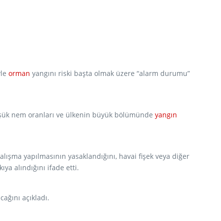
yle
orman
yangını riski başta olmak üzere “alarm durumu”
 düşük nem oranları ve ülkenin büyük bölümünde
yangın
çalışma yapılmasının yasaklandığını, havai fişek veya diğer
ya alındığını ifade etti.
ağını açıkladı.