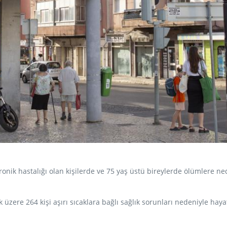
 kronik hastalığı olan kişilerde ve 75 yaş üstü bireylerde ölümlere n
zere 264 kişi aşırı sıcaklara bağlı sağlık sorunları nedeniyle hayat