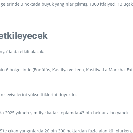
ölgelerinde 3 noktada büyük yangınlar çıkmış, 1300 itfaiyeci, 13 uça
 etkileyecek
nya’da da etkili olacak.
nin 6 bölgesinde (Endülüs, Kastilya ve Leon, Kastilya-La Mancha, Ex
m seviyelerini yükselttiklerini duyurdu.
a’da 2025 yılında şimdiye kadar toplamda 43 bin hektar alan yandı.
25’te çıkan yangınlarda 26 bin 300 hektardan fazla alan kül olurke