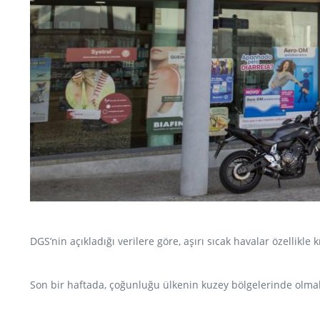
DGS’nin açıkladığı verilere göre, aşırı sıcak havalar özellikle
Son bir haftada, çoğunluğu ülkenin kuzey bölgelerinde olmak ü