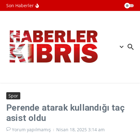
düzenledi
İçeriğe atla
Son Haberler
Soykırımcı İsrail'in alıkoyduğu Dr.
Ebu Safiyye işkenceye uğruyor
BM: İsrail, ateşkese rağmen
Lübnan'da tahliye emri yayımladı
Filistin topraklarını gasbeden
İsrailliler, işgal altındaki Batı Şeriadaki
saldırılarını sürdürdü
Spor
Perende atarak kullandığı taç
asist oldu
Yorum yapılmamış
Nisan 18, 2025
3:14 am