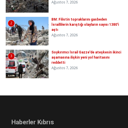
Ağustos 7, 2026
BM: Filistin topraklarını gasbeden
2
İsraillilerin karıştığı olayların sayısı 1380'i
aştı
Ağustos 7, 2026
Soykırımcı İsrail Gazze'de ateşkesin ikinci
3
aşamasına ilişkin yeni yol haritasını
reddetti
Ağustos 7, 2026
Haberler Kıbrıs