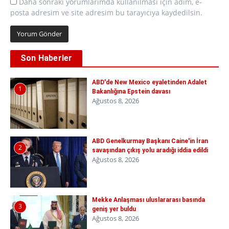
Daha sonraki yorumlarımda kullanılması için adım, e-
posta adresim ve site adresim bu tarayıcıya kaydedilsin.
Son Haberler
ABD'de New Mexico eyaletinden Adalet
1
Bakanlığına Epstein davası
Ağustos 8, 2026
ABD Genelkurmay Başkanı Caine'in İran
2
savaşından çıkış yolu aradığı iddia edildi
Ağustos 8, 2026
Mekke Anlaşması uluslararası basında
3
geniş yer buldu
Ağustos 8, 2026