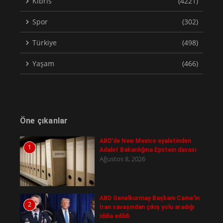
Kıbrıs
(4221)
Spor
(302)
Türkiye
(498)
Yaşam
(466)
Öne çıkanlar
ABD'de New Mexico eyaletinden
1
Adalet Bakanlığına Epstein davası
Ağustos 8, 2026
ABD Genelkurmay Başkanı Caine'in
2
İran savaşından çıkış yolu aradığı
iddia edildi