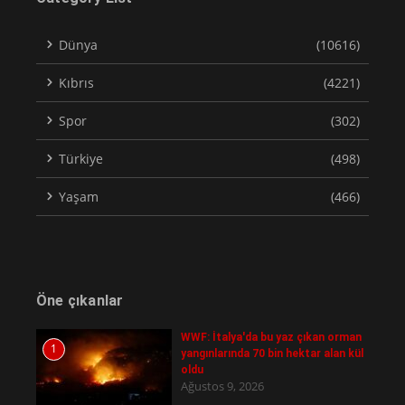
Dünya
(10616)
Kıbrıs
(4221)
Spor
(302)
Türkiye
(498)
Yaşam
(466)
Öne çıkanlar
WWF: İtalya'da bu yaz çıkan orman
1
yangınlarında 70 bin hektar alan kül
oldu
Ağustos 9, 2026