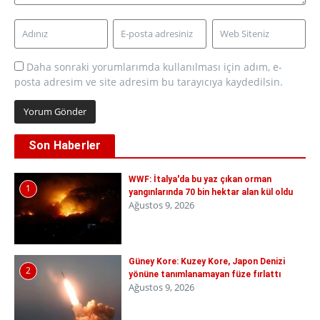
Daha sonraki yorumlarımda kullanılması için adım, e-
posta adresim ve site adresim bu tarayıcıya kaydedilsin.
Son Haberler
WWF: İtalya'da bu yaz çıkan orman
1
yangınlarında 70 bin hektar alan kül oldu
Ağustos 9, 2026
Güney Kore: Kuzey Kore, Japon Denizi
2
yönüne tanımlanamayan füze fırlattı
Ağustos 9, 2026