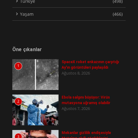
Türkiye
(498)
Yaşam
(466)
Öne çıkanlar
SpaceX roket enkazının çarptığı
1
Ay'ın görüntüleri paylaşıldı
Ağustos 8, 2026
Ebola salgını büyüyor: Virüs
2
mutasyona uğramış olabilir
Ağustos 7, 2026
Mekanlar gizlilik endişesiyle
3