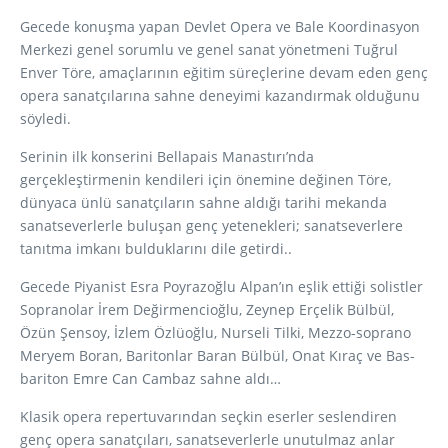
Gecede konuşma yapan Devlet Opera ve Bale Koordinasyon
Merkezi genel sorumlu ve genel sanat yönetmeni Tuğrul
Enver Töre, amaçlarının eğitim süreçlerine devam eden genç
opera sanatçılarına sahne deneyimi kazandırmak olduğunu
söyledi.
Serinin ilk konserini Bellapais Manastırı’nda
gerçekleştirmenin kendileri için önemine değinen Töre,
dünyaca ünlü sanatçıların sahne aldığı tarihi mekanda
sanatseverlerle buluşan genç yetenekleri; sanatseverlere
tanıtma imkanı bulduklarını dile getirdi..
Gecede Piyanist Esra Poyrazoğlu Alpan’ın eşlik ettiği solistler
Sopranolar İrem Değirmencioğlu, Zeynep Erçelik Bülbül,
Özün Şensoy, İzlem Özlüoğlu, Nurseli Tilki, Mezzo-soprano
Meryem Boran, Baritonlar Baran Bülbül, Onat Kıraç ve Bas-
bariton Emre Can Cambaz sahne aldı…
Klasik opera repertuvarından seçkin eserler seslendiren
genç opera sanatçıları, sanatseverlerle unutulmaz anlar