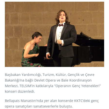
Başbakan Yardımcılığı, Turizm, Kültür, Gençlik ve Çevre
Bakanlığı’na bağlı Devlet Opera ve Bale Koordinasyon
Merkezi, TELSIM’in katkılarıyla “Operanın Genç Yetenekleri”
konseri düzenledi.
Bellapais Manastırı’nda yer alan konserde KKTC’deki genç
opera sanatçıları sanatseverlerle buluştu.