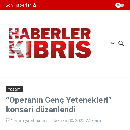
kopyaya karşı sözlü savunma şartı
İçeriğe atla
Son Haberler
getirildi
Batı Şeriada Filistin topraklarını
gasbeden İsrailliler, topraktan sonra
evlere de el koyuyor
Universal Bank Kurucusu Şemsi
Kazım Erkman’ı Son Yolculuğuna
Uğurluyor
Yaşam
“Operanın Genç Yetenekleri”
konseri düzenlendi
Yorum yapılmamış
Haziran 30, 2025
7:39 am