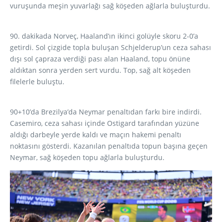
vuruşunda meşin yuvarlağı sağ köşeden ağlarla buluşturdu.
90. dakikada Norveç, Haaland’ın ikinci golüyle skoru 2-0’a
getirdi. Sol çizgide topla buluşan Schjelderup’un ceza sahası
dışı sol çapraza verdiği pası alan Haaland, topu önüne
aldıktan sonra yerden sert vurdu. Top, sağ alt köşeden
filelerle buluştu.
90+10’da Brezilya’da Neymar penaltıdan farkı bire indirdi.
Casemiro, ceza sahası içinde Ostigard tarafından yüzüne
aldığı darbeyle yerde kaldı ve maçın hakemi penaltı
noktasını gösterdi. Kazanılan penaltıda topun başına geçen
Neymar, sağ köşeden topu ağlarla buluşturdu.