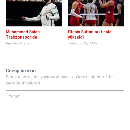
Muhammed Salah
Filenin Sultanları finale
Trabzonspor'da
yükseldi
Ağustos 4, 2026
Temmuz 25, 2026
Cevap bırakın
E-posta adresiniz yayınlanmayacak.
Gerekli alanlar
*
ile
işaretlenmişlerdir