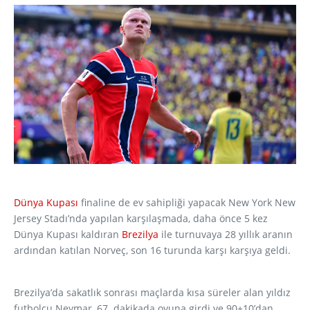
Dünya Kupası
finaline de ev sahipliği yapacak New York New
Jersey Stadı’nda yapılan karşılaşmada, daha önce 5 kez
Dünya Kupası kaldıran
Brezilya
ile turnuvaya 28 yıllık aranın
ardından katılan Norveç, son 16 turunda karşı karşıya geldi.
Brezilya’da sakatlık sonrası maçlarda kısa süreler alan yıldız
futbolcu Neymar, 67. dakikada oyuna girdi ve 90+10’dan