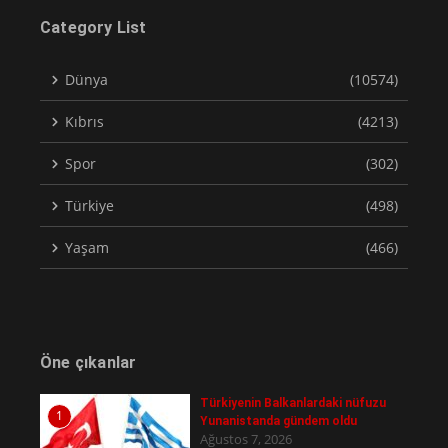
Category List
Dünya
(10574)
Kıbrıs
(4213)
Spor
(302)
Türkiye
(498)
Yaşam
(466)
Öne çıkanlar
Türkiyenin Balkanlardaki nüfuzu
1
Yunanistanda gündem oldu
Ağustos 7, 2026