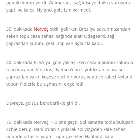
penaltı kararı verdi. Guimaraes, sağ köşeye doğru vuruşunu
yaptı ve kaleci Nyland, gole izin vermedi.
35. dakikada
Norveç
etkili gelirken Brezilya savunmasından
seken topu ceza sahası sağında alan Odegaard, sağ
çaprazdan şutunu çekti, top yan ağlarda kaldı.
40. dakikada Brezilya, gole yaklaşırken ceza alanının solunda
topu kazanan Vinicius, Ryerson’dan sıyrıldıktan sonra sol
çaprazdan yakın köşeye sert bir vuruş yaptı ve kaleci Nyland,
topun filelerle buluşmasını engelledi.
Devreye, golsüz beraberlikle girildi.
79. dakikada Norveç, 1-0 öne geçti. Sol kanatta topla buluşan
Schjelderup, Danilo’dan sıyrılarak sol çizgiden kale sahası
önünde ortasını yaptı. Topa yükselen Haaland, kafa