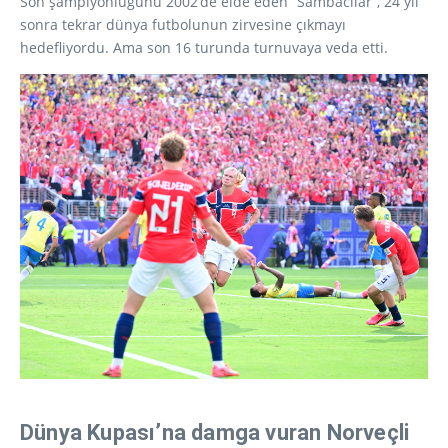
Son şampiyonluğunu 2002’de elde eden “Sambacılar”, 24 yıl
sonra tekrar dünya futbolunun zirvesine çıkmayı
hedefliyordu. Ama son 16 turunda turnuvaya veda etti.
Dünya Kupası’na damga vuran Norveçli