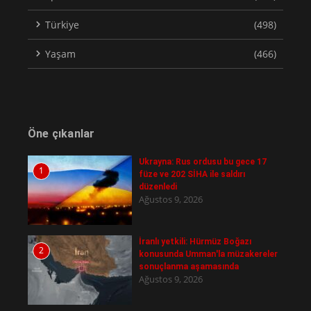
Türkiye
(498)
Yaşam
(466)
Öne çıkanlar
Ukrayna: Rus ordusu bu gece 17
1
füze ve 202 SİHA ile saldırı
düzenledi
Ağustos 9, 2026
İranlı yetkili: Hürmüz Boğazı
2
konusunda Umman'la müzakereler
sonuçlanma aşamasında
Ağustos 9, 2026