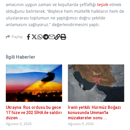
amacının uygun zaman ve koşullarda şeffaflığı
teşvik
etmek
olduğunu belirterek, “Böylece hem müttefik halkların hem de
uluslararası toplumun ne yaptığımızı doğru şekilde
anlamasını sağlıyoruz.” değerlendirmesini yaptı.
Paylaş
İlgili Haberler
Ukrayna: Rus ordusu bu gece
İranlı yetkili: Hürmüz Boğazı
17 füze ve 202 SİHA ile saldırı
konusunda Umman'la
düzen ...
müzakereler sonu ...
Ağustos 9, 2026
Ağustos 9, 2026