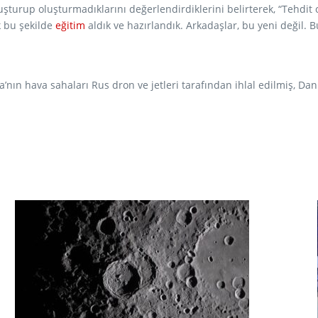
uşturup oluşturmadıklarını değerlendirdiklerini belirterek, “Tehdit 
k bu şekilde
eğitim
aldık ve hazırlandık. Arkadaşlar, bu yeni değil. 
’nın hava sahaları Rus dron ve jetleri tarafından ihlal edilmiş, Dani