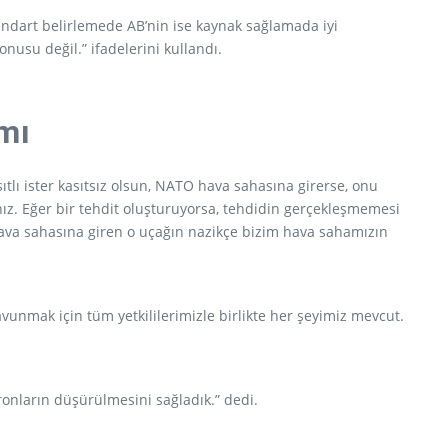
tandart belirlemede AB’nin ise kaynak sağlamada iyi
onusu değil.” ifadelerini kullandı.
mı
sıtlı ister kasıtsız olsun, NATO hava sahasına girerse, onu
ız. Eğer bir tehdit oluşturuyorsa, tehdidin gerçekleşmemesi
hava sahasına giren o uçağın nazikçe bizim hava sahamızın
avunmak için tüm yetkililerimizle birlikte her şeyimiz mevcut.
onların düşürülmesini sağladık.” dedi.