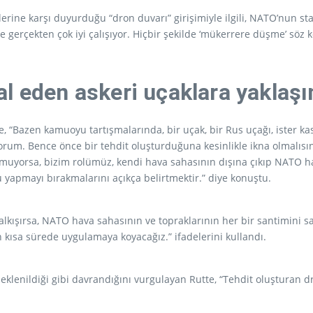
lerine karşı duyurduğu “dron duvarı” girişimiyle ilgili, NATO’nun s
 gerçekten çok iyi çalışıyor. Hiçbir şekilde ‘mükerrere düşme’ söz k
l eden askeri uçaklara yaklaşı
tte, “Bazen kamuoyu tartışmalarında, bir uçak, bir Rus uçağı, ister ka
rum. Bence önce bir tehdit oluşturduğuna kesinlikle ikna olmalısın
turmuyorsa, bizim rolümüz, kendi hava sahasının dışına çıkıp NATO 
yapmayı bırakmalarını açıkça belirtmektir.” diye konuştu.
kalkışırsa, NATO hava sahasının ve topraklarının her bir santimini s
n kısa sürede uygulamaya koyacağız.” ifadelerini kullandı.
lenildiği gibi davrandığını vurgulayan Rutte, “Tehdit oluşturan dr