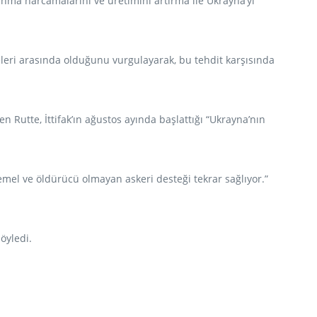
nma harcamalarını ve üretimini artırma ile Ukrayna’yı
leri arasında olduğunu vurgulayarak, bu tehdit karşısında
utte, İttifak’ın ağustos ayında başlattığı “Ukrayna’nın
emel ve öldürücü olmayan askeri desteği tekrar sağlıyor.”
öyledi.