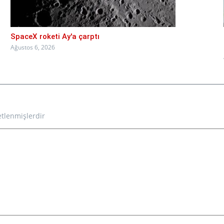
SpaceX roketi Ay'a çarptı
Ağustos 6, 2026
etlenmişlerdir