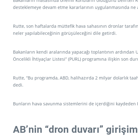
Bakanların masasında önemli konuların olduğunu belirten Ru
desteklemeye devam etme kararlarının uygulanmasında ne 
Rutte, son haftalarda müttefik hava sahasının dronlar tara
neler yapılabileceğinin görüşüleceğini dile getirdi.
Bakanların kendi aralarında yapacağı toplantının ardından U
Öncelikli İhtiyaçlar Listesi” (PURL) programına ilişkin son dur
Rutte, “Bu programda, ABD, halihazırda 2 milyar dolarlık taa
dedi.
Bunların hava savunma sistemlerini de içerdiğini kaydeden
AB’nin “dron duvarı” girişim