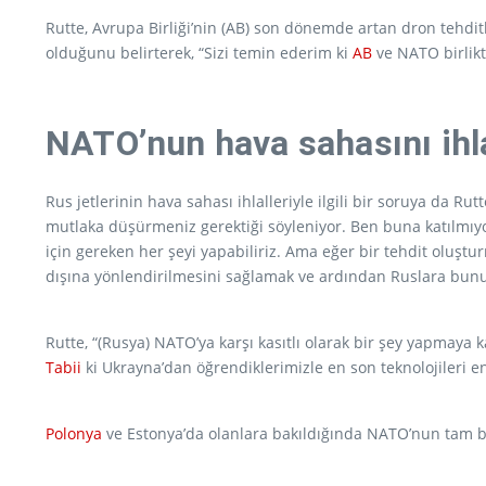
Rutte, Avrupa Birliği’nin (AB) son dönemde artan dron tehdit
olduğunu belirterek, “Sizi temin ederim ki
AB
ve NATO birlikte
NATO’nun hava sahasını ihla
Rus jetlerinin hava sahası ihlalleriyle ilgili bir soruya da Ru
mutlaka düşürmeniz gerektiği söyleniyor. Ben buna katılmıyo
için gereken her şeyi yapabiliriz. Ama eğer bir tehdit oluş
dışına yönlendirilmesini sağlamak ve ardından Ruslara bunu 
Rutte, “(Rusya) NATO’ya karşı kasıtlı olarak bir şey yapmaya 
Tabii
ki Ukrayna’dan öğrendiklerimizle en son teknolojileri e
Polonya
ve Estonya’da olanlara bakıldığında NATO’nun tam bek