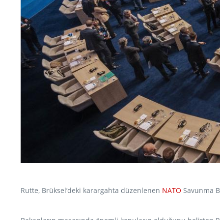
Rutte, Brüksel’deki karargahta düzenlenen
NATO
Savunma Bak