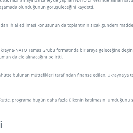
tte, haziran ayında Lahey’de yapılan NATO Zirvesi’nde alınan savu
aşamada olunduğunun görüşüleceğini kaydetti.
fından ihlal edilmesi konusunun da toplantının sıcak gündem madde
krayna-NATO Temas Grubu formatında bir araya geleceğine değinen R
umun da ele alınacağını belirtti.
hhütte bulunan müttefikleri tarafından finanse edilen, Ukrayna’ya t
 Rutte, programa bugün daha fazla ülkenin katılmasını umduğunu s
i