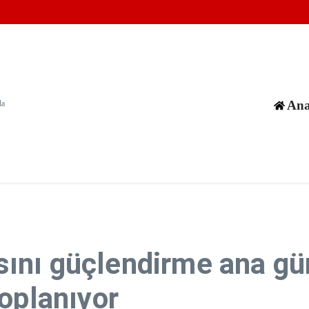
ırılarının en tehlikeli aşamasıyla karşı karşıya
 Kampı'na baskın düzenledi
güneyine saldırılar düzenledi
Ana
da
ını güçlendirme ana g
oplanıyor