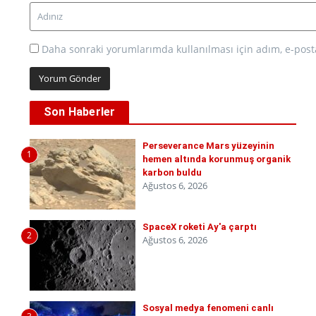
Daha sonraki yorumlarımda kullanılması için adım, e-posta
Son Haberler
Perseverance Mars yüzeyinin
1
hemen altında korunmuş organik
karbon buldu
Ağustos 6, 2026
SpaceX roketi Ay'a çarptı
2
Ağustos 6, 2026
Sosyal medya fenomeni canlı