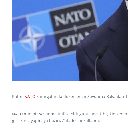
Rutte,
NATO
karargahında düzenlenen Savunma Bakanları Top
NATO’nun bir savunma ittifakı olduğunu ancak hiç kimsenin h
gerekirse yapmaya hazırız.” ifadesini kullandı.