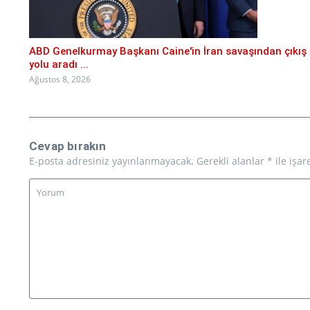
ABD Genelkurmay Başkanı Caine'in İran savaşından çıkış
yolu aradı ...
Ağustos 8, 2026
Cevap bırakın
E-posta adresiniz yayınlanmayacak.
Gerekli alanlar
*
ile işar