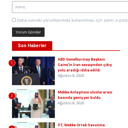
Daha sonraki yorumlarımda kullanılması için adım, e-posta
Son Haberler
ABD Genelkurmay Başkanı
1
Caine'in İran savaşından çıkış
yolu aradığı iddia edildi
Ağustos 8, 2026
Mekke Anlaşması uluslararası
2
basında geniş yer buldu
Ağustos 8, 2026
İİT, Mekke Ortak Savunma