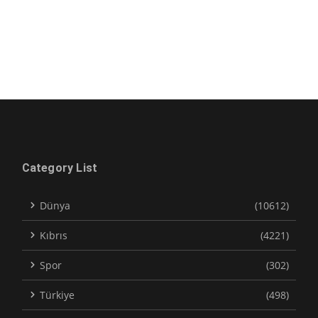
Category List
Dünya
(10612)
Kıbrıs
(4221)
Spor
(302)
Türkiye
(498)