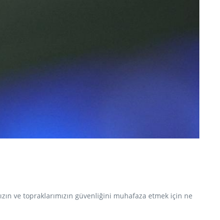
ızın ve topraklarımızın güvenliğini muhafaza etmek için ne