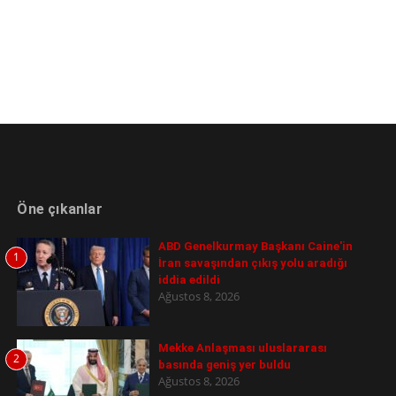
Öne çıkanlar
ABD Genelkurmay Başkanı Caine'in
1
İran savaşından çıkış yolu aradığı
iddia edildi
Ağustos 8, 2026
Mekke Anlaşması uluslararası
2
basında geniş yer buldu
Ağustos 8, 2026