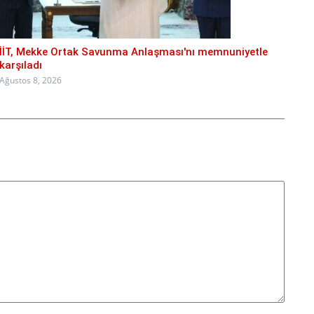
İİT, Mekke Ortak Savunma Anlaşması'nı memnuniyetle
karşıladı
Ağustos 8, 2026