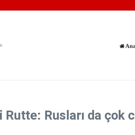
anışını düzeltmeden açılmayacak
ülkeleri artan iş birliğiyle güvenliği sağlayabilirler
ni füzeyle hedef aldığını duyurdu
Ana
da
 Rutte: Rusları da çok c