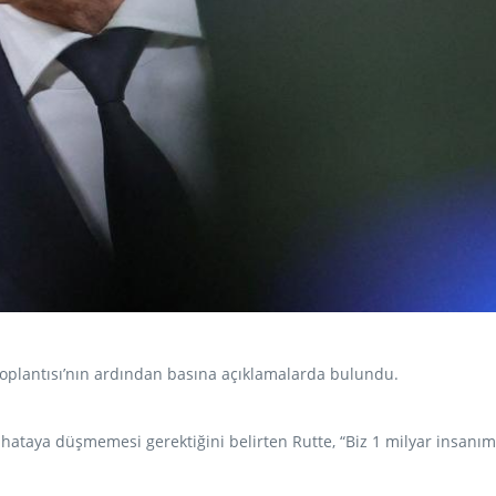
lantısı’nın ardından basına açıklamalarda bulundu.
ataya düşmemesi gerektiğini belirten Rutte, “Biz 1 milyar insanım