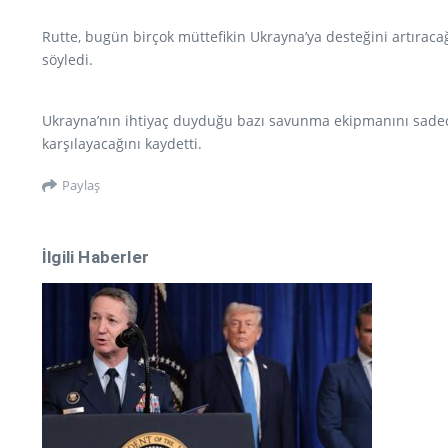
Rutte, bugün birçok müttefikin Ukrayna’ya desteğini artırac
söyledi.
Ukrayna’nın ihtiyaç duyduğu bazı savunma ekipmanını sadece 
karşılayacağını kaydetti.
Paylaş
İlgili Haberler