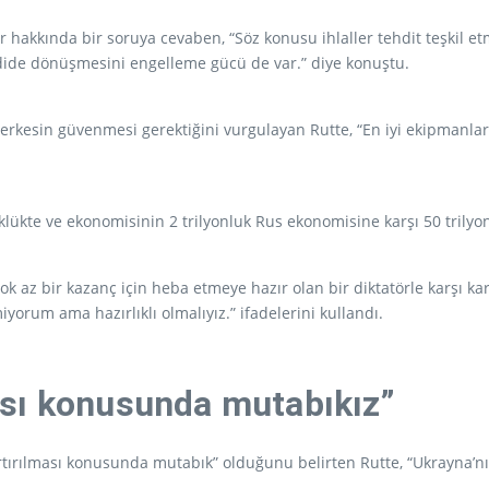
ar hakkında bir soruya cevaben, “Söz konusu ihlaller tehdit teşkil
hdide dönüşmesini engelleme gücü de var.” diye konuştu.
herkesin güvenmesi gerektiğini vurgulayan Rutte, “En iyi ekipmanlara
lükte ve ekonomisinin 2 trilyonluk Rus ekonomisine karşı 50 trily
ok az bir kazanç için heba etmeye hazır olan bir diktatörle karşı ka
orum ama hazırlıklı olmalıyız.” ifadelerini kullandı.
ası konusunda mutabıkız”
ırılması konusunda mutabık” olduğunu belirten Rutte, “Ukrayna’nın 