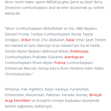
Mısır resmi haber ajansı MENA’ya göre Şarm eş-Şeyh Barış
Zirvesi’ne cumhurbaşkanı, kral ve emir düzeyinde şu isimler
katılacak:
“Mısır Cumhurbaşkanı Abdulfettah es-Sisi, ABD Başkanı
Donald Trump, Türkiye Cumhurbaşkanı Recep Tayyip
Erdoğan,
Ürdün
Kralı 2’nci Abdullah,
Katar
Emiri Şeyh Temim
bin Hamed Al Sani, Bahreyn Kralı Hamed bin İsa Al Halife,
Filistin Devlet Başkanı Mahmud Abbas,
Endonezya
Cumhurbaşkanı Prabowo Subianto,
Azerbaycan
Cumhurbaşkanı İlham Aliyev,
Fransa
Cumhurbaşkanı
Emmanuel Macron, Güney Kıbrıs Rum Yönetimi lideri Nikos
Christodoulides.”
Almanya, Irak, İngiltere, İtalya, İspanya, Yunanistan,
Ermenistan, Macaristan, Pakistan, Kanada, Norveç,
Birleşik
Arap Emirlikleri
ve Kuveyt’in zirveye başbakan düzeyinde
katılım sağlaması bekleniyor.