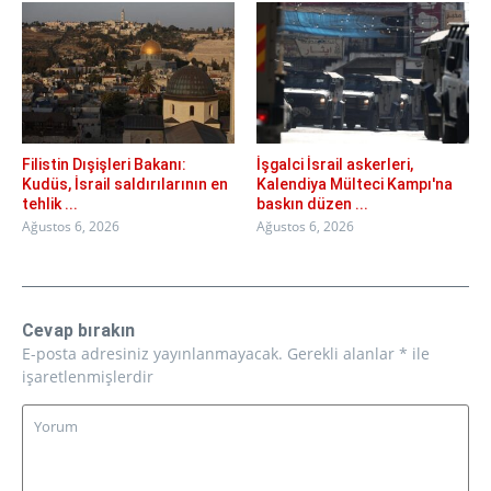
Filistin Dışişleri Bakanı:
İşgalci İsrail askerleri,
Kudüs, İsrail saldırılarının en
Kalendiya Mülteci Kampı'na
tehlik ...
baskın düzen ...
Ağustos 6, 2026
Ağustos 6, 2026
Cevap bırakın
E-posta adresiniz yayınlanmayacak.
Gerekli alanlar
*
ile
işaretlenmişlerdir