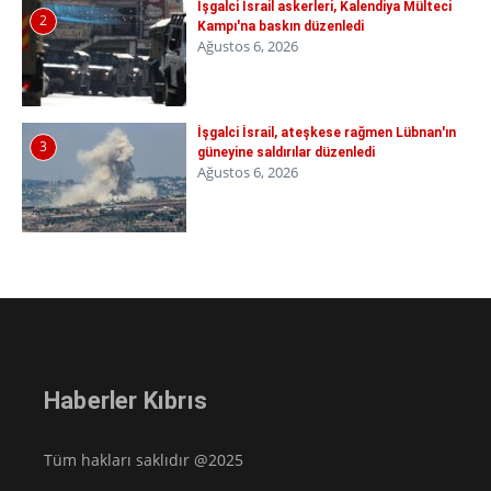
İşgalci İsrail askerleri, Kalendiya Mülteci
2
Kampı'na baskın düzenledi
Ağustos 6, 2026
İşgalci İsrail, ateşkese rağmen Lübnan'ın
3
güneyine saldırılar düzenledi
Ağustos 6, 2026
Haberler Kıbrıs
Tüm hakları saklıdır @2025