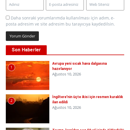
Daha sonraki yorumlarımda kullanılması için adım, e-
posta adresim ve site adresim bu tarayıcıya kaydedilsin.
Son Haberler
Avrupa yeni sıcak hava dalgasına
1
hazırlanıyor
Ağustos 10, 2026
İngiltere'nin üçte ikisi için resmen kuraklık
2
ilan edildi
Ağustos 10, 2026