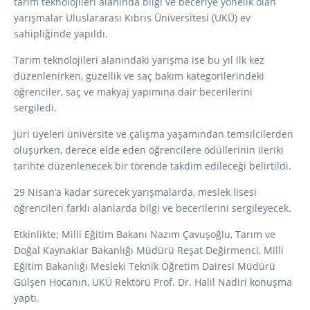
tarım teknolojileri alanında bilgi ve beceriye yönelik olan
yarışmalar Uluslararası Kıbrıs Üniversitesi (UKÜ) ev
sahipliğinde yapıldı.
Tarım teknolojileri alanındaki yarışma ise bu yıl ilk kez
düzenlenirken, güzellik ve saç bakım kategorilerindeki
öğrenciler, saç ve makyaj yapımına dair becerilerini
sergiledi.
Jüri üyeleri üniversite ve çalışma yaşamından temsilcilerden
oluşurken, derece elde eden öğrencilere ödüllerinin ileriki
tarihte düzenlenecek bir törende takdim edileceği belirtildi.
29 Nisan’a kadar sürecek yarışmalarda, meslek lisesi
öğrencileri farklı alanlarda bilgi ve becerilerini sergileyecek.
Etkinlikte; Milli Eğitim Bakanı Nazım Çavuşoğlu, Tarım ve
Doğal Kaynaklar Bakanlığı Müdürü Reşat Değirmenci, Milli
Eğitim Bakanlığı Mesleki Teknik Öğretim Dairesi Müdürü
Gülşen Hocanın, UKÜ Rektörü Prof. Dr. Halil Nadiri konuşma
yaptı.