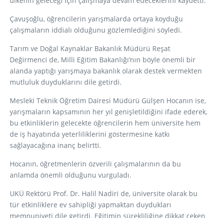
ülkenin geleceği için çalışmaya devam edeceklerini kaydetti.
Çavuşoğlu, öğrencilerin yarışmalarda ortaya koyduğu
çalışmaların iddialı olduğunu gözlemlediğini söyledi.
Tarım ve Doğal Kaynaklar Bakanlık Müdürü Reşat
Değirmenci de, Milli Eğitim Bakanlığı’nın böyle önemli bir
alanda yaptığı yarışmaya bakanlık olarak destek vermekten
mutluluk duyduklarını dile getirdi.
Mesleki Teknik Öğretim Dairesi Müdürü Gülşen Hocanın ise,
yarışmaların kapsamının her yıl genişletildiğini ifade ederek,
bu etkinliklerin gelecekte öğrencilerin hem üniversite hem
de iş hayatında yeterliliklerini göstermesine katkı
sağlayacağına inanç belirtti.
Hocanın, öğretmenlerin özverili çalışmalarının da bu
anlamda önemli olduğunu vurguladı.
UKÜ Rektörü Prof. Dr. Halil Nadiri de, üniversite olarak bu
tür etkinliklere ev sahipliği yapmaktan duydukları
memnuniyeti dile getirdi. Eğitimin sürekliliğine dikkat çeken