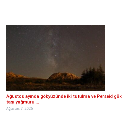
Ağustos ayında gökyüzünde iki tutulma ve Perseid gök
taşı yağmuru ...
Ağustos 7, 2026