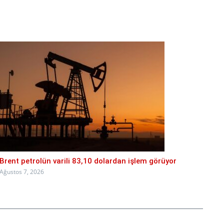
Brent petrolün varili 83,10 dolardan işlem görüyor
Ağustos 7, 2026