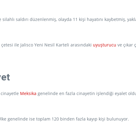
ilahlı saldırı düzenlenmiş, olayda 11 kişi hayatını kaybetmiş, yakla
tesi ile Jalisco Yeni Nesil Karteli arasındaki
uyuşturucu
ve çıkar 
yet
 cinayetle
Meksika
genelinde en fazla cinayetin işlendiği eyalet old
. Ülke genelinde ise toplam 120 binden fazla kayıp kişi bulunuyor.