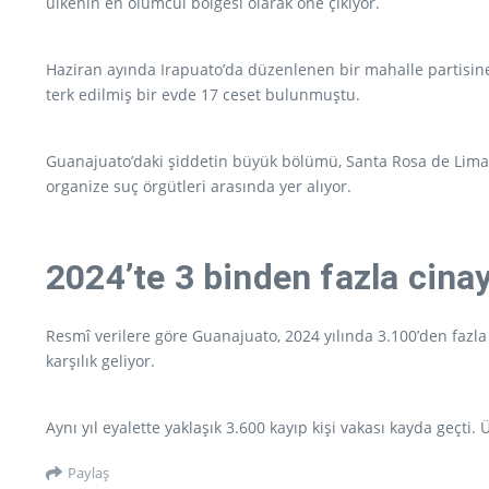
ülkenin en ölümcül bölgesi olarak öne çıkıyor.
Haziran ayında Irapuato’da düzenlenen bir mahalle partisine s
terk edilmiş bir evde 17 ceset bulunmuştu.
Guanajuato’daki şiddetin büyük bölümü, Santa Rosa de Lima çe
organize suç örgütleri arasında yer alıyor.
2024’te 3 binden fazla cina
Resmî verilere göre Guanajuato, 2024 yılında 3.100’den fazla
karşılık geliyor.
Aynı yıl eyalette yaklaşık 3.600 kayıp kişi vakası kayda geçti
Paylaş