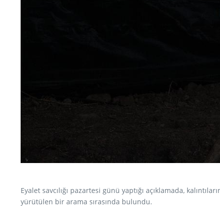
Eyalet savcılığı pazartesi günü yaptığı açıklamada, kalıntıları
yürütülen bir arama sırasında bulundu.