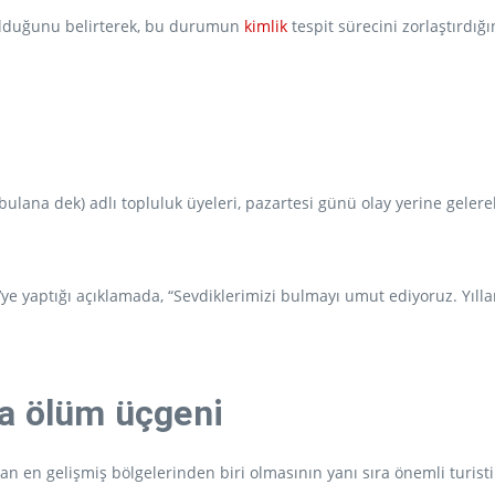
 olduğunu belirterek, bu durumun
kimlik
tespit sürecini zorlaştırdığ
bulana dek) adlı topluluk üyeleri, pazartesi günü olay yerine gelere
e yaptığı açıklamada, “Sevdiklerimizi bulmayı umut ediyoruz. Yıllar
da ölüm üçgeni
 en gelişmiş bölgelerinden biri olmasının yanı sıra önemli turistik