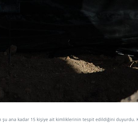
n şu ana kadar 15 kişiye ait kimliklerinin tespit edildiğini duyurdu.