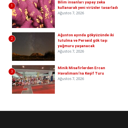
Bilim insanları yapay zeka
1
kullanarak yeni virüsler tasarladı
Ağustos 7, 2026
Ağustos ayında gökyüzünde iki
2
tutulma ve Perseid gök taşı
yağmuru yaşanacak
Ağustos 7, 2026
Minik Misafirlerden Ercan
3
Havalimanı’na Keşif Turu
Ağustos 7, 2026