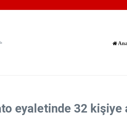
m görüyor
, güvenli toplum hedefiyle hareket etmeliyiz”
?
Ana
da
o eyaletinde 32 kişiye ai