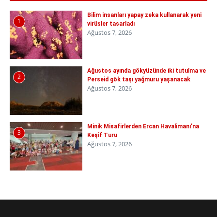
Bilim insanları yapay zeka kullanarak yeni
1
virüsler tasarladı
Ağustos 7, 2026
Ağustos ayında gökyüzünde iki tutulma ve
2
Perseid gök taşı yağmuru yaşanacak
Ağustos 7, 2026
Minik Misafirlerden Ercan Havalimanı’na
3
Keşif Turu
Ağustos 7, 2026