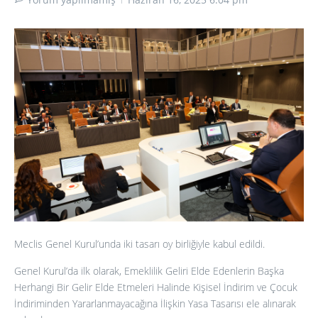
Meclis Genel Kurul’unda iki tasarı oy birliğiyle kabul edildi.
Genel Kurul’da ilk olarak, Emeklilik Geliri Elde Edenlerin Başka
Herhangi Bir Gelir Elde Etmeleri Halinde Kişisel İndirim ve Çocuk
İndiriminden Yararlanmayacağına İlişkin Yasa Tasarısı ele alınarak