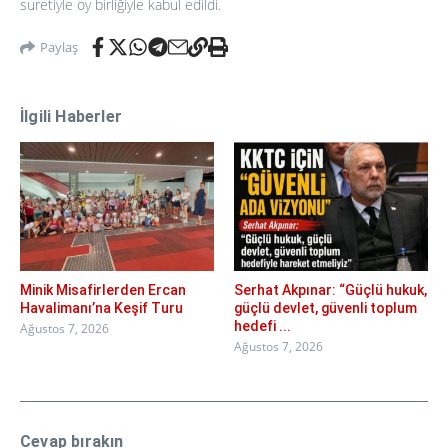
suretiyle oy birliğiyle kabul edildi.
Paylaş
İlgili Haberler
Minik Misafirlerden Ercan
Serhat Akpınar: “Güçlü hukuk,
Havalimanı’na Keşif Turu
güçlü devlet, güvenli toplum
hedefi ...
Ağustos 7, 2026
Ağustos 7, 2026
Cevap bırakın