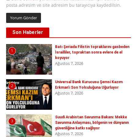
posta adresim ve site adresim bu tarayıcıya kaydedilsin.
Son Haberler
Batı Şeriada Filistin topraklarını gasbeden
1
İsrailliler, topraktan sonra evlere de el
koyuyor
Ağustos 7, 2026
Universal Bank Kurucusu Şemsi Kazım
2
Erkman’ı Son Yolculuğuna Uğurluyor
Ağustos 7, 2026
Suudi Arabistan Savunma Bakanı: Mekke
3
Savunma Anlaşması, bölgenin ve dünyanın
güvenliğine katkı sağlıyor
Ağustos 7, 2026