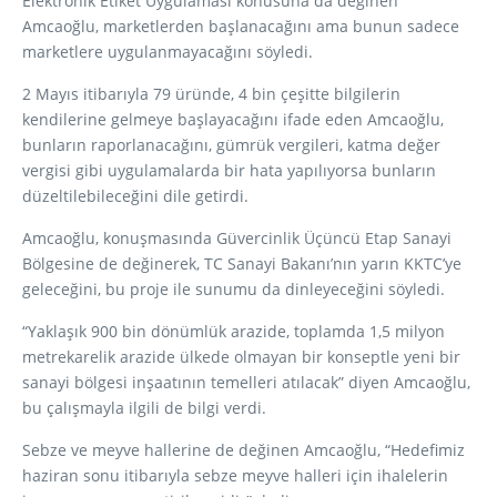
Elektronik Etiket Uygulaması konusuna da değinen
Amcaoğlu, marketlerden başlanacağını ama bunun sadece
marketlere uygulanmayacağını söyledi.
2 Mayıs itibarıyla 79 üründe, 4 bin çeşitte bilgilerin
kendilerine gelmeye başlayacağını ifade eden Amcaoğlu,
bunların raporlanacağını, gümrük vergileri, katma değer
vergisi gibi uygulamalarda bir hata yapılıyorsa bunların
düzeltilebileceğini dile getirdi.
Amcaoğlu, konuşmasında Güvercinlik Üçüncü Etap Sanayi
Bölgesine de değinerek, TC Sanayi Bakanı’nın yarın KKTC’ye
geleceğini, bu proje ile sunumu da dinleyeceğini söyledi.
“Yaklaşık 900 bin dönümlük arazide, toplamda 1,5 milyon
metrekarelik arazide ülkede olmayan bir konseptle yeni bir
sanayi bölgesi inşaatının temelleri atılacak” diyen Amcaoğlu,
bu çalışmayla ilgili de bilgi verdi.
Sebze ve meyve hallerine de değinen Amcaoğlu, “Hedefimiz
haziran sonu itibarıyla sebze meyve halleri için ihalelerin