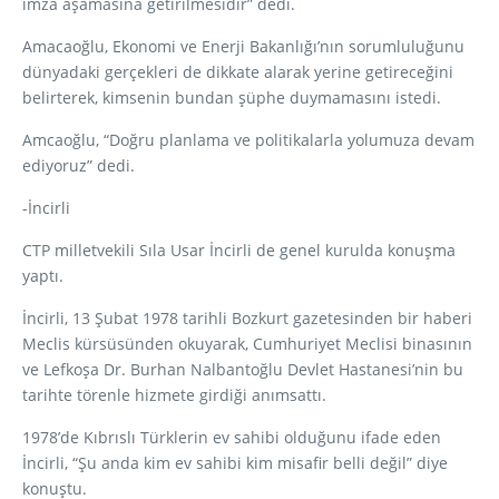
imza aşamasına getirilmesidir” dedi.
Amacaoğlu, Ekonomi ve Enerji Bakanlığı’nın sorumluluğunu
dünyadaki gerçekleri de dikkate alarak yerine getireceğini
belirterek, kimsenin bundan şüphe duymamasını istedi.
Amcaoğlu, “Doğru planlama ve politikalarla yolumuza devam
ediyoruz” dedi.
-İncirli
CTP milletvekili Sıla Usar İncirli de genel kurulda konuşma
yaptı.
İncirli, 13 Şubat 1978 tarihli Bozkurt gazetesinden bir haberi
Meclis kürsüsünden okuyarak, Cumhuriyet Meclisi binasının
ve Lefkoşa Dr. Burhan Nalbantoğlu Devlet Hastanesi’nin bu
tarihte törenle hizmete girdiği anımsattı.
1978’de Kıbrıslı Türklerin ev sahibi olduğunu ifade eden
İncirli, “Şu anda kim ev sahibi kim misafir belli değil” diye
konuştu.