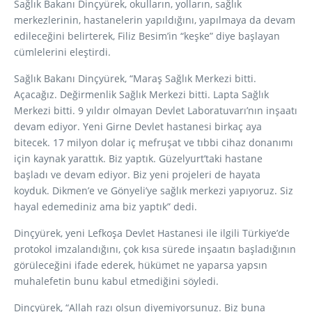
Sağlık Bakanı Dinçyürek, okulların, yolların, sağlık
merkezlerinin, hastanelerin yapıldığını, yapılmaya da devam
edileceğini belirterek, Filiz Besim’in “keşke” diye başlayan
cümlelerini eleştirdi.
Sağlık Bakanı Dinçyürek, “Maraş Sağlık Merkezi bitti.
Açacağız. Değirmenlik Sağlık Merkezi bitti. Lapta Sağlık
Merkezi bitti. 9 yıldır olmayan Devlet Laboratuvarı’nın inşaatı
devam ediyor. Yeni Girne Devlet hastanesi birkaç aya
bitecek. 17 milyon dolar iç mefruşat ve tıbbi cihaz donanımı
için kaynak yarattık. Biz yaptık. Güzelyurt’taki hastane
başladı ve devam ediyor. Biz yeni projeleri de hayata
koyduk. Dikmen’e ve Gönyeli’ye sağlık merkezi yapıyoruz. Siz
hayal edemediniz ama biz yaptık” dedi.
Dinçyürek, yeni Lefkoşa Devlet Hastanesi ile ilgili Türkiye’de
protokol imzalandığını, çok kısa sürede inşaatın başladığının
görüleceğini ifade ederek, hükümet ne yaparsa yapsın
muhalefetin bunu kabul etmediğini söyledi.
Dinçyürek, “Allah razı olsun diyemiyorsunuz. Biz buna