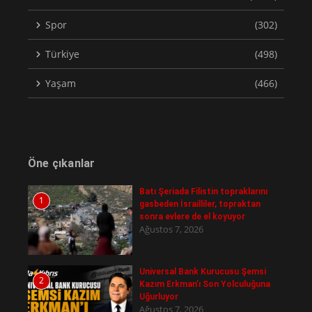
Spor
(302)
Türkiye
(498)
Yaşam
(466)
Öne çıkanlar
Batı Şeriada Filistin topraklarını
1
gasbeden İsrailliler, topraktan
sonra evlere de el koyuyor
Ağustos 7, 2026
Universal Bank Kurucusu Şemsi
2
Kazım Erkman’ı Son Yolculuğuna
Uğurluyor
Ağustos 7, 2026