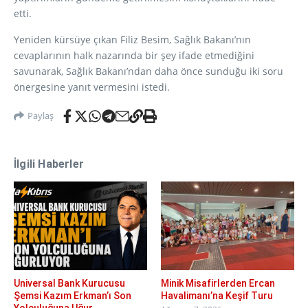
etti.
Yeniden kürsüye çıkan Filiz Besim, Sağlık Bakanı’nın
cevaplarının halk nazarında bir şey ifade etmediğini
savunarak, Sağlık Bakanı’ndan daha önce sunduğu iki soru
önergesine yanıt vermesini istedi.
Paylaş
İlgili Haberler
Universal Bank Kurucusu
Minik Misafirlerden Ercan
Şemsi Kazım Erkman’ı Son
Havalimanı’na Keşif Turu