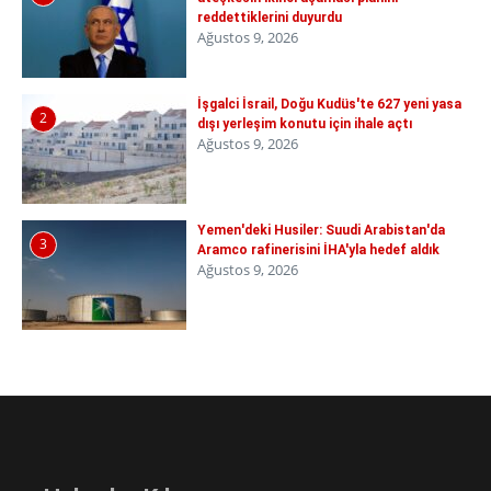
reddettiklerini duyurdu
Ağustos 9, 2026
İşgalci İsrail, Doğu Kudüs'te 627 yeni yasa
2
dışı yerleşim konutu için ihale açtı
Ağustos 9, 2026
Yemen'deki Husiler: Suudi Arabistan'da
3
Aramco rafinerisini İHA'yla hedef aldık
Ağustos 9, 2026