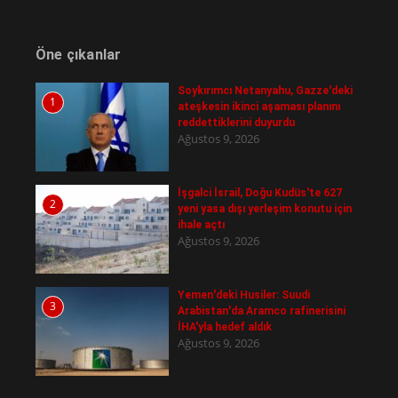
Öne çıkanlar
Soykırımcı Netanyahu, Gazze'deki
1
ateşkesin ikinci aşaması planını
reddettiklerini duyurdu
Ağustos 9, 2026
İşgalci İsrail, Doğu Kudüs'te 627
2
yeni yasa dışı yerleşim konutu için
ihale açtı
Ağustos 9, 2026
Yemen'deki Husiler: Suudi
3
Arabistan'da Aramco rafinerisini
İHA'yla hedef aldık
Ağustos 9, 2026