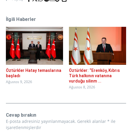
İlgili Haberler
Öztürkler Hatay temaslarına
Öztürkler: “Erenköy, Kıbrıs
başladı
Türk halkının vatanına
vurduğu silinm ...
Ağustos 9, 2026
Ağustos 8, 2026
Cevap bırakın
E-posta adresiniz yayınlanmayacak.
Gerekli alanlar
*
ile
işaretlenmişlerdir