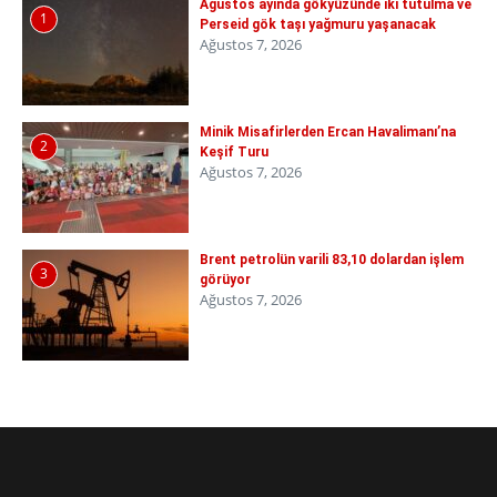
Ağustos ayında gökyüzünde iki tutulma ve
1
Perseid gök taşı yağmuru yaşanacak
Ağustos 7, 2026
Minik Misafirlerden Ercan Havalimanı’na
2
Keşif Turu
Ağustos 7, 2026
Brent petrolün varili 83,10 dolardan işlem
3
görüyor
Ağustos 7, 2026