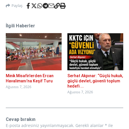
Paylaş
İlgili Haberler
Minik Misafirlerden Ercan
Serhat Akpınar: “Güçlü hukuk,
Havalimanı’na Keşif Turu
güçlü devlet, güvenli toplum
hedefi ...
Ağustos 7, 2026
Ağustos 7, 2026
Cevap bırakın
E-posta adresiniz yayınlanmayacak.
Gerekli alanlar
*
ile