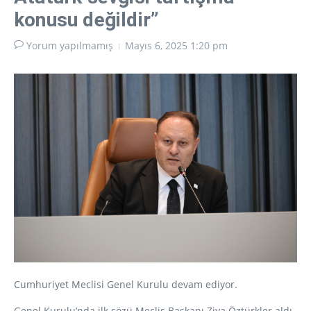
konusu değildir”
Yorum yapılmamış
Mayıs 6, 2025
1:20 pm
Cumhuriyet Meclisi Genel Kurulu devam ediyor.
Genel Kurulu’nda ilk sözü Meclis Başkanı Ziya Öztürkler aldı,