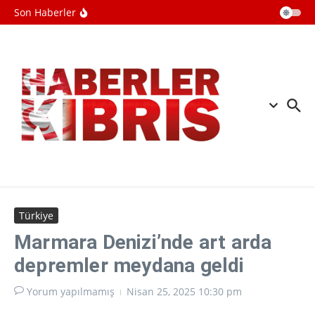
İçeriğe atla
mührüdür”
Son Haberler
Gardiyanoğlu: “Erenköy Direnişi,
Varoluş Mücadelemizin Simgesidir”
Şenkul’dan kriminal olaylara sert
tepki: Bakanlığı sert sözlerle eleştirdi.
Küçük: “Erenköy Ruhunun Bıraktığı
Kutlu Emanete Sahip Çıkacağız”
Türkiye
Marmara Denizi’nde art arda
depremler meydana geldi
Yorum yapılmamış
Nisan 25, 2025
10:30 pm