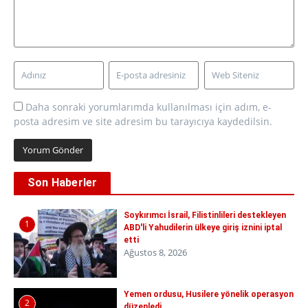
Daha sonraki yorumlarımda kullanılması için adım, e-
posta adresim ve site adresim bu tarayıcıya kaydedilsin.
Son Haberler
Soykırımcı İsrail, Filistinlileri destekleyen
1
ABD'li Yahudilerin ülkeye giriş iznini iptal
etti
Ağustos 8, 2026
Yemen ordusu, Husilere yönelik operasyon
2
düzenledi