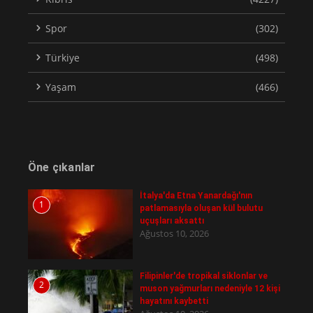
Spor
(302)
Türkiye
(498)
Yaşam
(466)
Öne çıkanlar
İtalya'da Etna Yanardağı'nın
1
patlamasıyla oluşan kül bulutu
uçuşları aksattı
Ağustos 10, 2026
Filipinler'de tropikal siklonlar ve
2
muson yağmurları nedeniyle 12 kişi
hayatını kaybetti