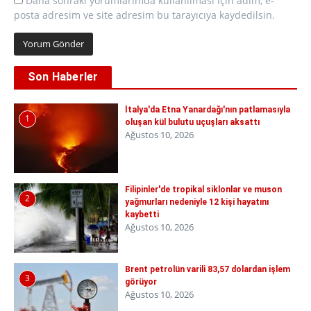
Daha sonraki yorumlarımda kullanılması için adım, e-
posta adresim ve site adresim bu tarayıcıya kaydedilsin.
Son Haberler
İtalya'da Etna Yanardağı'nın patlamasıyla
1
oluşan kül bulutu uçuşları aksattı
Ağustos 10, 2026
Filipinler'de tropikal siklonlar ve muson
2
yağmurları nedeniyle 12 kişi hayatını
kaybetti
Ağustos 10, 2026
Brent petrolün varili 83,57 dolardan işlem
3
görüyor
Ağustos 10, 2026