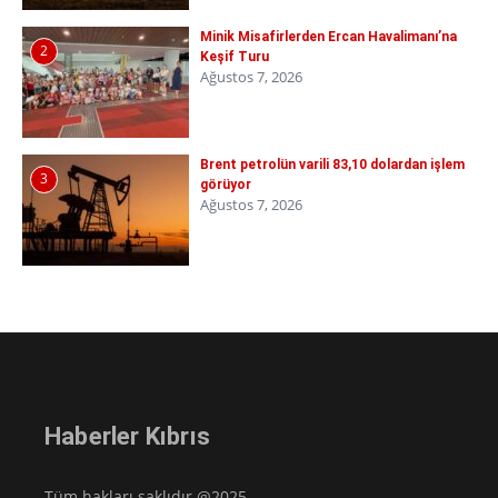
Minik Misafirlerden Ercan Havalimanı’na
2
Keşif Turu
Ağustos 7, 2026
Brent petrolün varili 83,10 dolardan işlem
3
görüyor
Ağustos 7, 2026
Haberler Kıbrıs
Tüm hakları saklıdır @2025