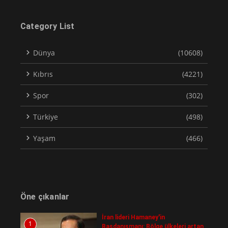
Category List
Dünya
(10608)
Kıbrıs
(4221)
Spor
(302)
Türkiye
(498)
Yaşam
(466)
Öne çıkanlar
İran lideri Hamaney'in
1
Başdanışmanı: Bölge ülkeleri artan