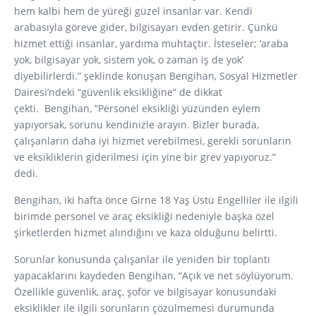
hem kalbi hem de yüreği güzel insanlar var. Kendi
arabasıyla göreve gider, bilgisayarı evden getirir. Çünkü
hizmet ettiği insanlar, yardıma muhtaçtır. İsteseler; ‘araba
yok, bilgisayar yok, sistem yok, o zaman iş de yok’
diyebilirlerdi.” şeklinde konuşan Bengihan, Sosyal Hizmetler
Dairesi’ndeki “güvenlik eksikliğine” de dikkat
çekti. Bengihan, “Personel eksikliği yüzünden eylem
yapıyorsak, sorunu kendinizle arayın. Bizler burada,
çalışanların daha iyi hizmet verebilmesi, gerekli sorunların
ve eksikliklerin giderilmesi için yine bir grev yapıyoruz.”
dedi.
Bengihan, iki hafta önce Girne 18 Yaş Üstü Engelliler ile ilgili
birimde personel ve araç eksikliği nedeniyle başka özel
şirketlerden hizmet alındığını ve kaza olduğunu belirtti.
Sorunlar konusunda çalışanlar ile yeniden bir toplantı
yapacaklarını kaydeden Bengihan, “Açık ve net söylüyorum.
Özellikle güvenlik, araç, şoför ve bilgisayar konusundaki
eksiklikler ile ilgili sorunların çözülmemesi durumunda