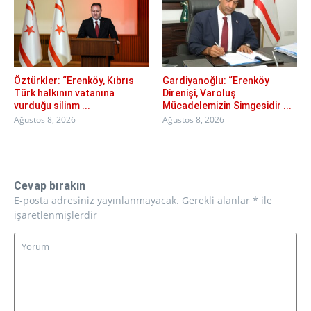
Öztürkler: “Erenköy, Kıbrıs
Gardiyanoğlu: “Erenköy
Türk halkının vatanına
Direnişi, Varoluş
vurduğu silinm ...
Mücadelemizin Simgesidir ...
Ağustos 8, 2026
Ağustos 8, 2026
Cevap bırakın
E-posta adresiniz yayınlanmayacak.
Gerekli alanlar
*
ile
işaretlenmişlerdir