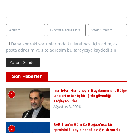
Daha sonraki yorumlarımda kullanılması için adım, e-
posta adresim ve site adresim bu tarayıcıya kaydedilsin.
Son Haberler
İran lideri Hamaney'in Başdanışmanı: Bölge
1
ülkeleri artan iş birliğiyle güvenliği
sağlayabilirler
Ağustos 8, 2026
BAE, İran'ın Hürmüz Boğazı'nda bir
2
gemisini füzeyle hedef aldığını duyurdu