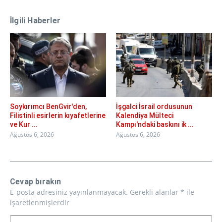
İlgili Haberler
Soykırımcı BenGvir'den,
İşgalci İsrail ordusunun
Filistinli esirlerin kıyafetlerine
Kalendiya Mülteci
ve Kur ...
Kampı'ndaki baskını ik ...
Ağustos 6, 2026
Ağustos 6, 2026
Cevap bırakın
E-posta adresiniz yayınlanmayacak.
Gerekli alanlar
*
ile
işaretlenmişlerdir