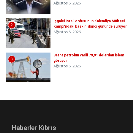
Ağustos 6, 2026
İşgalci İsrail ordusunun Kalendiya Mülteci
2
Kampı'ndaki baskını ikinci gününde sürüyor
Ağustos 6, 2026
Brent petrolün varili 79,91 dolardan işlem
3
görüyor
Ağustos 6, 2026
Haberler Kıbrıs