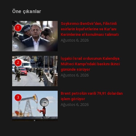
Öne çıkanlar
Soykırımcı BenGvir'den, Filistinli
1
esirlerin kıyafetlerine ve Kur'anı
Kerimlerine el konulması talimatı
Ağustos 6, 2026
İşgalci İsrail ordusunun Kalendiya
2
Mülteci Kampı'ndaki baskını ikinci
gününde sürüyor
Ağustos 6, 2026
Brent petrolün varili 79,91 dolardan
3
işlem görüyor
Ağustos 6, 2026