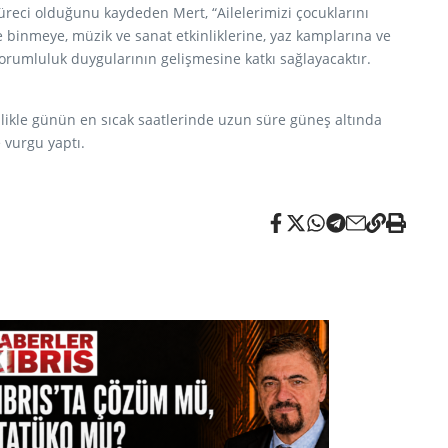
üreci olduğunu kaydeden Mert, “Ailelerimizi çocuklarını
 binmeye, müzik ve sanat etkinliklerine, yaz kamplarına ve
orumluluk duygularının gelişmesine katkı sağlayacaktır.
likle günün en sıcak saatlerinde uzun süre güneş altında
 vurgu yaptı.