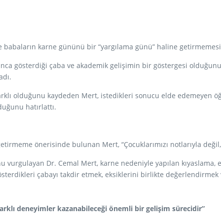
e babaların karne gününü bir “yargılama günü” haline getirmemesi
yunca gösterdiği çaba ve akademik gelişimin bir göstergesi olduğunu
adı.
arklı olduğunu kaydeden Mert, istedikleri sonucu elde edemeyen öğren
duğunu hatırlattı.
irmeme önerisinde bulunan Mert, “Çocuklarımızı notlarıyla değil, 
u vurgulayan Dr. Cemal Mert, karne nedeniyle yapılan kıyaslama, el
terdikleri çabayı takdir etmek, eksiklerini birlikte değerlendirme
farklı deneyimler kazanabileceği önemli bir gelişim sürecidir”