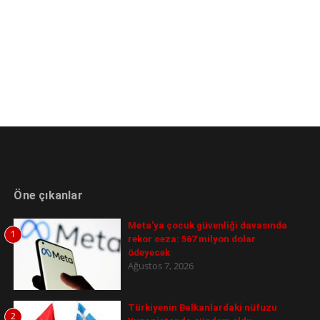
Öne çıkanlar
Meta'ya çocuk güvenliği davasında
1
rekor ceza: 567 milyon dolar
ödeyecek
Ağustos 7, 2026
Türkiyenin Balkanlardaki nüfuzu
2