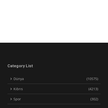
Category List
Dünya
(10575)
Kıbrıs
(4213)
Spor
(302)