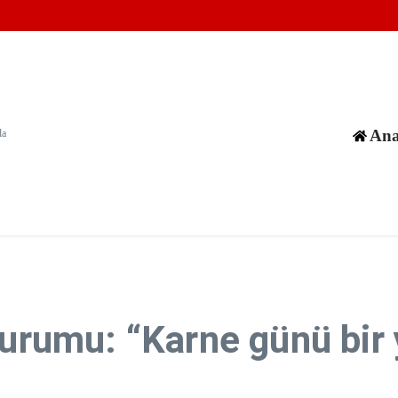
an hedeflerine saldırı düzenlendi
yıkılan 8 binanın enkazında 170 cenaze olduğu değerlendiriliyor
in karıştığı olayların sayısı 1380'i aştı
Ana
da
Kurumu: “Karne günü bir