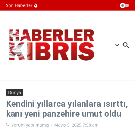
İçeriğe atla
UEFA, FIFA organizasyonlarını boykot
Son Haberler
kararından geri adım atmadı
Hamas: İsrail'in ateşkes anlaşmasını
başarısız kılmasını önlemek için acil
harekete geçilsin
İsrail ile Lübnan arasındaki
müzakerelerin 7. turu Roma'da
sürüyor
Dünya
Kendini yıllarca yılanlara ısırttı,
kanı yeni panzehire umut oldu
Yorum yapılmamış
Mayıs 5, 2025
7:58 am