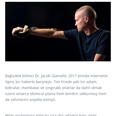
Bağışıklık bilimci Dr. Jacob Glanville, 2017 yılında internette
ilginç bir haberle karşılaştı: Tim Friede adlı bir adam,
kobralar, mambalar ve çıngıraklı yılanlar da dahil olmak
üzere onlarca ölümcül yılana hem kendini sokturmuş hem
de zehirlerini enjekte etmişti.
Bilim insanlarına göre bu sıra dışı adamın kanı, yılan