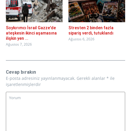
Soykırımcı İsrail Gazze'de
Stresten 2 binden fazla
ateşkesin ikinci aşamasına
sipariş verdi, tutuklandı
ilişkin yen ...
Ağustos 6, 2026
Ağustos 7, 2026
Cevap bırakın
E-posta adresiniz yayınlanmayacak.
Gerekli alanlar
*
ile
işaretlenmişlerdir