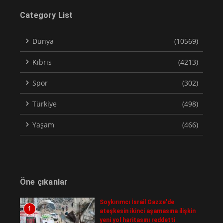
Category List
Dünya
(10569)
Kıbrıs
(4213)
Spor
(302)
Türkiye
(498)
Yaşam
(466)
Öne çıkanlar
Soykırımcı İsrail Gazze'de
1
ateşkesin ikinci aşamasına ilişkin
yeni yol haritasını reddetti