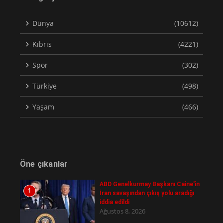
Dünya
(10612)
Kıbrıs
(4221)
Spor
(302)
Türkiye
(498)
Yaşam
(466)
Öne çıkanlar
ABD Genelkurmay Başkanı Caine'in
1
İran savaşından çıkış yolu aradığı
iddia edildi
Ağustos 8, 2026