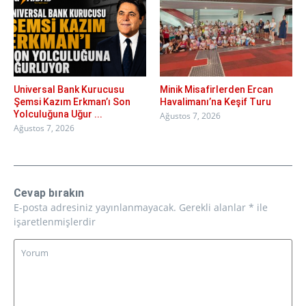
Universal Bank Kurucusu
Minik Misafirlerden Ercan
Şemsi Kazım Erkman’ı Son
Havalimanı’na Keşif Turu
Yolculuğuna Uğur ...
Ağustos 7, 2026
Ağustos 7, 2026
Cevap bırakın
E-posta adresiniz yayınlanmayacak.
Gerekli alanlar
*
ile
işaretlenmişlerdir