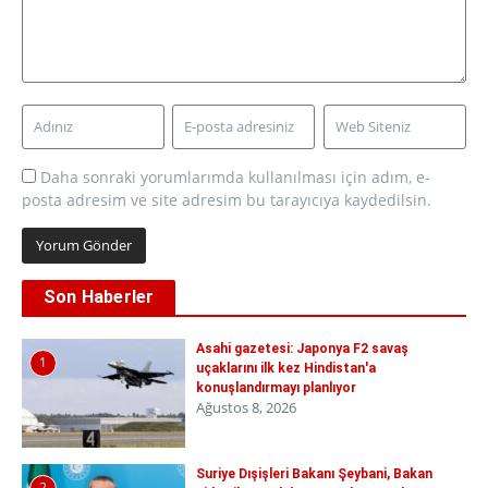
Daha sonraki yorumlarımda kullanılması için adım, e-
posta adresim ve site adresim bu tarayıcıya kaydedilsin.
Son Haberler
Asahi gazetesi: Japonya F2 savaş
1
uçaklarını ilk kez Hindistan'a
konuşlandırmayı planlıyor
Ağustos 8, 2026
Suriye Dışişleri Bakanı Şeybani, Bakan
2