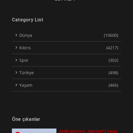
Category List
Dünya
(10600)
Kıbrıs
(4217)
Spor
(302)
Türkiye
(498)
Yaşam
(466)
Öne çıkanlar
Asahi gazetesi: Japonya F2 savaş