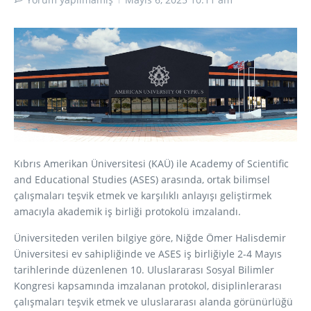
Kıbrıs Amerikan Üniversitesi (KAÜ) ile Academy of Scientific
and Educational Studies (ASES) arasında, ortak bilimsel
çalışmaları teşvik etmek ve karşılıklı anlayışı geliştirmek
amacıyla akademik iş birliği protokolü imzalandı.
Üniversiteden verilen bilgiye göre, Niğde Ömer Halisdemir
Üniversitesi ev sahipliğinde ve ASES iş birliğiyle 2-4 Mayıs
tarihlerinde düzenlenen 10. Uluslararası Sosyal Bilimler
Kongresi kapsamında imzalanan protokol, disiplinlerarası
çalışmaları teşvik etmek ve uluslararası alanda görünürlüğü