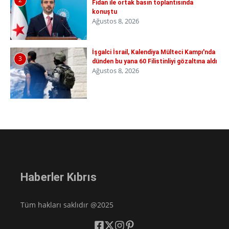
Fidan ile ortak basın toplantısında
konuştu
Ağustos 8, 2026
İşgalci İsrail, Kalendiya Mülteci Kampı'nda
3
dünden bu yana 60 Filistinliyi gözaltına aldı
Ağustos 8, 2026
Haberler Kıbrıs
Tüm hakları saklıdır @2025