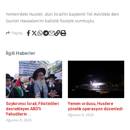
Yemen’deki Husiler, dün İsrail’in başkenti Tel Aviv’deki Ben
Gurion Havaalanı’nı balistik füzeyle vurmuştu.
Paylaş
İlgili Haberler
Soykırımcı İsrail, Filistinlileri
Yemen ordusu, Husilere
destekleyen ABD'li
yönelik operasyon düzenledi
Yahudilerin ...
Ağustos 8, 2026
Ağustos 8, 2026