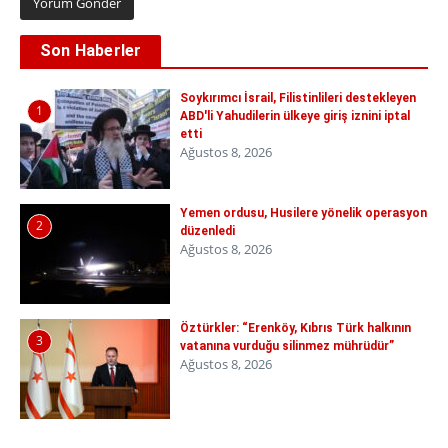
Son Haberler
Soykırımcı İsrail, Filistinlileri destekleyen
1
ABD'li Yahudilerin ülkeye giriş iznini iptal
etti
Ağustos 8, 2026
Yemen ordusu, Husilere yönelik operasyon
2
düzenledi
Ağustos 8, 2026
Öztürkler: “Erenköy, Kıbrıs Türk halkının
3
vatanına vurduğu silinmez mührüdür”
Ağustos 8, 2026