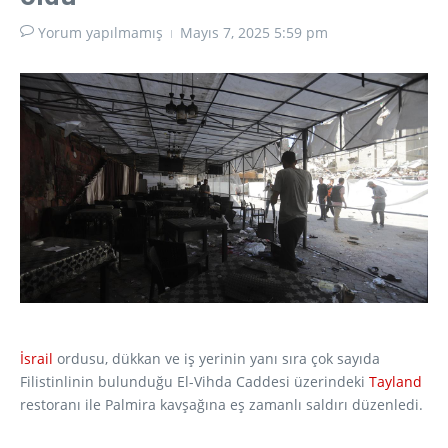
Yorum yapılmamış
Mayıs 7, 2025
5:59 pm
İsrail
ordusu, dükkan ve iş yerinin yanı sıra çok sayıda
Filistinlinin bulunduğu El-Vihda Caddesi üzerindeki
Tayland
restoranı ile Palmira kavşağına eş zamanlı saldırı düzenledi.