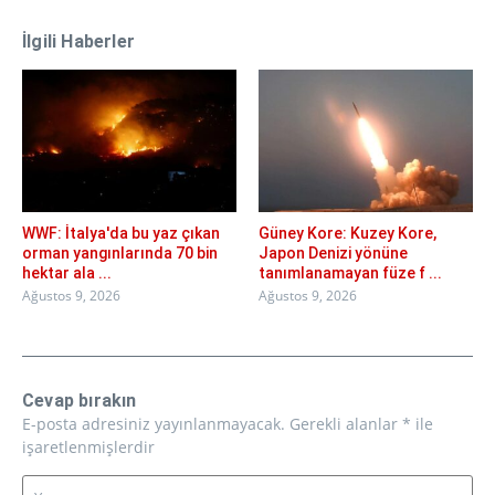
İlgili Haberler
WWF: İtalya'da bu yaz çıkan
Güney Kore: Kuzey Kore,
orman yangınlarında 70 bin
Japon Denizi yönüne
hektar ala ...
tanımlanamayan füze f ...
Ağustos 9, 2026
Ağustos 9, 2026
Cevap bırakın
E-posta adresiniz yayınlanmayacak.
Gerekli alanlar
*
ile
işaretlenmişlerdir