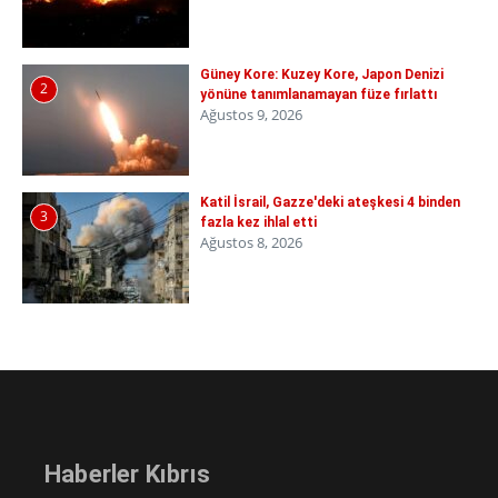
Güney Kore: Kuzey Kore, Japon Denizi
2
yönüne tanımlanamayan füze fırlattı
Ağustos 9, 2026
Katil İsrail, Gazze'deki ateşkesi 4 binden
3
fazla kez ihlal etti
Ağustos 8, 2026
Haberler Kıbrıs